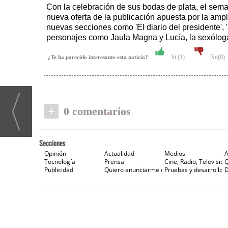
Con la celebración de sus bodas de plata, el sema
nueva oferta de la publicación apuesta por la ampli
nuevas secciones como 'El diario del presidente', '
personajes como Jaula Magna y Lucía, la sexóloga
Si (
1
)
No(
0
)
¿Te ha parecido interesante esta noticia?
+
0 comentarios
Secciones
Opinión
Actualidad
Medios
A
Tecnología
Prensa
Cine, Radio, Televisión
Publicidad
Quiero anunciarme en Gaceta de Prensa
Pruebas y desarrollos
D