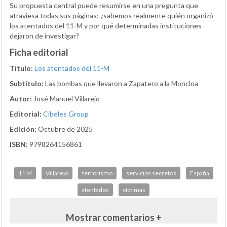
Su propuesta central puede resumirse en una pregunta que
atraviesa todas sus páginas: ¿sabemos realmente quién organizó
los atentados del 11-M y por qué determinadas instituciones
dejaron de investigar?
Ficha editorial
Título:
Los atentados del 11-M
Subtítulo:
Las bombas que llevaron a Zapatero a la Moncloa
Autor:
José Manuel Villarejo
Editorial:
Cibeles Group
Edición:
Octubre de 2025
ISBN:
9798264156861
11 M
Villarejo
terrorismo
servicios secretos
España
atentados
víctimas
Mostrar comentarios +