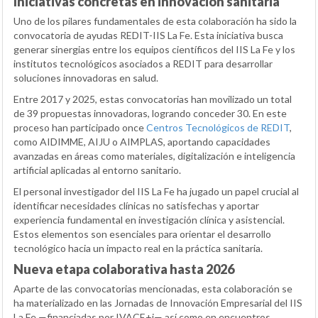
Iniciativas concretas en innovación sanitaria
Uno de los pilares fundamentales de esta colaboración ha sido la
convocatoria de ayudas REDIT-IIS La Fe. Esta iniciativa busca
generar sinergias entre los equipos científicos del IIS La Fe y los
institutos tecnológicos asociados a REDIT para desarrollar
soluciones innovadoras en salud.
Entre 2017 y 2025, estas convocatorias han movilizado un total
de 39 propuestas innovadoras, logrando conceder 30. En este
proceso han participado once
Centros Tecnológicos de REDIT
,
como AIDIMME, AIJU o AIMPLAS, aportando capacidades
avanzadas en áreas como materiales, digitalización e inteligencia
artificial aplicadas al entorno sanitario.
El personal investigador del IIS La Fe ha jugado un papel crucial al
identificar necesidades clínicas no satisfechas y aportar
experiencia fundamental en investigación clínica y asistencial.
Estos elementos son esenciales para orientar el desarrollo
tecnológico hacia un impacto real en la práctica sanitaria.
Nueva etapa colaborativa hasta 2026
Aparte de las convocatorias mencionadas, esta colaboración se
ha materializado en las Jornadas de Innovación Empresarial del IIS
La Fe —financiadas por IVACE+i— así como en encuentros