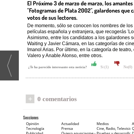
El Próximo 3 de marzo de marzo, los amantes de
"Fotogramas de Plata 2002", galardones que cad
votos de sus lectores.
De momento, sólo se conocen los nombres de los g
películas española y extranjera, que recogerás 'L
Asimismo, entre los candidatos a los galardones 
Waiting y Javier Cámara, en las categorías de cine
Imanol Arias. Por último, en la categoría de teatr
Valero y Anable Alonso, entre otros.
Si (
1
)
No(
0
)
¿Te ha parecido interesante esta noticia?
+
0 comentarios
Secciones
Opinión
Actualidad
Medios
A
Tecnología
Prensa
Cine, Radio, Televisión
Publicidad
Quiero anunciarme en Gaceta de Prensa
Pruebas y desarrollos
D