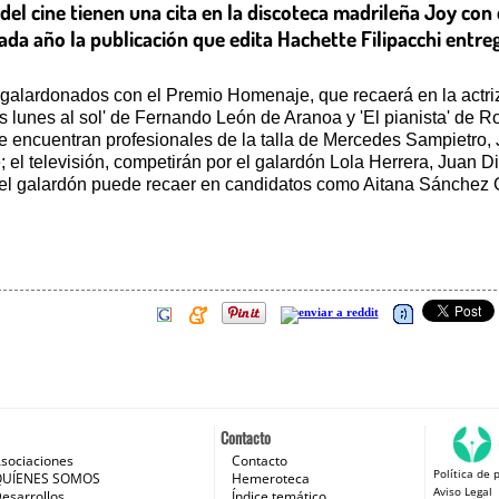
l cine tienen una cita en la discoteca madrileña Joy con e
a año la publicación que edita Hachette Filipacchi entrega
alardonados con el Premio Homenaje, que recaerá en la actriz M
os lunes al sol' de Fernando León de Aranoa y 'El pianista' de 
se encuentran profesionales de la talla de Mercedes Sampietro
; el televisión, competirán por el galardón Lola Herrera, Juan 
o, el galardón puede recaer en candidatos como Aitana Sánchez G
Contacto
sociaciones
Contacto
Política de 
 e Internet
QUÍENES SOMOS
Hemeroteca
Aviso Legal
esarrollos
Índice temático