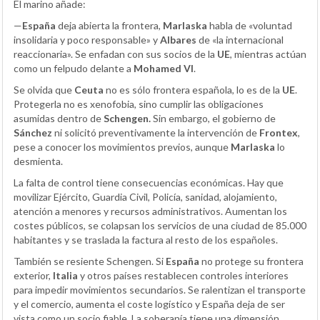
El marino añade:
—
España
deja abierta la frontera,
Marlaska
habla de «voluntad
insolidaria y poco responsable» y
Albares
de «la internacional
reaccionaria». Se enfadan con sus socios de la
UE
, mientras actúan
como un felpudo delante a
Mohamed VI
.
Se olvida que
Ceuta
no es sólo frontera española, lo es de la
UE
.
Protegerla no es xenofobia, sino cumplir las obligaciones
asumidas dentro de
Schengen.
Sin embargo, el gobierno de
Sánchez
ni solicitó preventivamente la intervención de
Frontex
,
pese a conocer los movimientos previos, aunque
Marlaska
lo
desmienta.
La falta de control tiene consecuencias económicas. Hay que
movilizar Ejército, Guardia Civil, Policía, sanidad, alojamiento,
atención a menores y recursos administrativos. Aumentan los
costes públicos, se colapsan los servicios de una ciudad de 85.000
habitantes y se traslada la factura al resto de los españoles.
También se resiente Schengen. Si
España
no protege su frontera
exterior,
Italia
y otros países restablecen controles interiores
para impedir movimientos secundarios. Se ralentizan el transporte
y el comercio, aumenta el coste logístico y España deja de ser
vista como un socio fiable. La soberanía tiene una dimensión