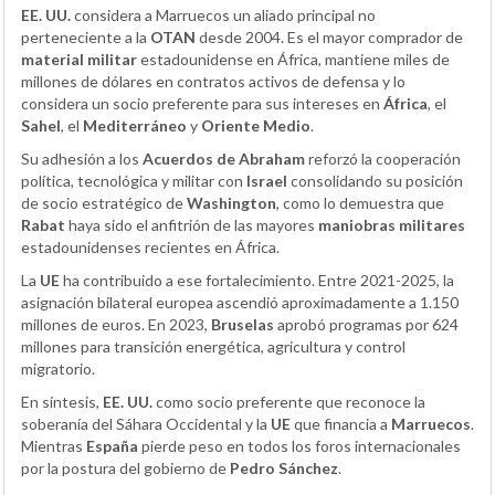
EE. UU.
considera a Marruecos un aliado principal no
perteneciente a la
OTAN
desde 2004. Es el mayor comprador de
material militar
estadounidense en África, mantiene miles de
millones de dólares en contratos activos de defensa y lo
considera un socio preferente para sus intereses en
África
, el
Sahel
, el
Mediterráneo
y
Oriente Medio
.
Su adhesión a los
Acuerdos de Abraham
reforzó la cooperación
política, tecnológica y militar con
Israel
consolidando su posición
de socio estratégico de
Washington
, como lo demuestra que
Rabat
haya sido el anfitrión de las mayores
maniobras militares
estadounidenses recientes en África.
La
UE
ha contribuido a ese fortalecimiento. Entre 2021-2025, la
asignación bilateral europea ascendió aproximadamente a 1.150
millones de euros. En 2023,
Bruselas
aprobó programas por 624
millones para transición energética, agricultura y control
migratorio.
En síntesis,
EE. UU.
como socio preferente que reconoce la
soberanía del Sáhara Occidental y la
UE
que financia a
Marruecos
.
Mientras
España
pierde peso en todos los foros internacionales
por la postura del gobierno de
Pedro Sánchez
.