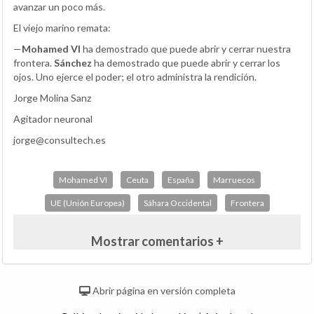
avanzar un poco más.
El viejo marino remata:
—
Mohamed VI
ha demostrado que puede abrir y cerrar nuestra
frontera.
Sánchez
ha demostrado que puede abrir y cerrar los
ojos. Uno ejerce el poder; el otro administra la rendición.
Jorge Molina Sanz
Agitador neuronal
jorge@consultech.es
Mohamed VI
Ceuta
España
Marruecos
UE (Unión Europea)
Sáhara Occidental
Frontera
Mostrar comentarios +
Abrir página en versión completa