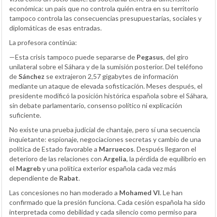
económica: un país que no controla quién entra en su territorio
tampoco controla las consecuencias presupuestarias, sociales y
diplomáticas de esas entradas.
La profesora continúa:
—Esta crisis tampoco puede separarse de
Pegasus
, del giro
unilateral sobre el Sáhara y de la sumisión posterior. Del teléfono
de
Sánchez
se extrajeron 2,57 gigabytes de información
mediante un ataque de elevada sofisticación. Meses después, el
presidente modificó la posición histórica española sobre el Sáhara,
sin debate parlamentario, consenso político ni explicación
suficiente.
No existe una prueba judicial de chantaje, pero sí una secuencia
inquietante: espionaje, negociaciones secretas y cambio de una
política de Estado favorable a
Marruecos
. Después llegaron el
deterioro de las relaciones con
Argelia
, la pérdida de equilibrio en
el
Magreb
y una política exterior española cada vez más
dependiente de
Rabat
.
Las concesiones no han moderado a
Mohamed VI
. Le han
confirmado que la presión funciona. Cada cesión española ha sido
interpretada como debilidad y cada silencio como permiso para