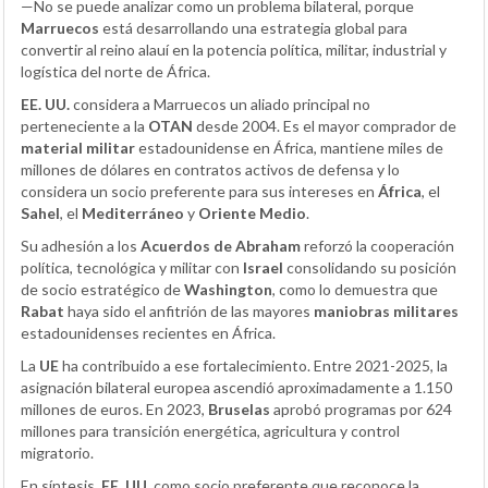
—No se puede analizar como un problema bilateral, porque
Marruecos
está desarrollando una estrategia global para
convertir al reino alauí en la potencia política, militar, industrial y
logística del norte de África.
EE. UU.
considera a Marruecos un aliado principal no
perteneciente a la
OTAN
desde 2004. Es el mayor comprador de
material militar
estadounidense en África, mantiene miles de
millones de dólares en contratos activos de defensa y lo
considera un socio preferente para sus intereses en
África
, el
Sahel
, el
Mediterráneo
y
Oriente Medio
.
Su adhesión a los
Acuerdos de Abraham
reforzó la cooperación
política, tecnológica y militar con
Israel
consolidando su posición
de socio estratégico de
Washington
, como lo demuestra que
Rabat
haya sido el anfitrión de las mayores
maniobras militares
estadounidenses recientes en África.
La
UE
ha contribuido a ese fortalecimiento. Entre 2021-2025, la
asignación bilateral europea ascendió aproximadamente a 1.150
millones de euros. En 2023,
Bruselas
aprobó programas por 624
millones para transición energética, agricultura y control
migratorio.
En síntesis,
EE. UU.
como socio preferente que reconoce la