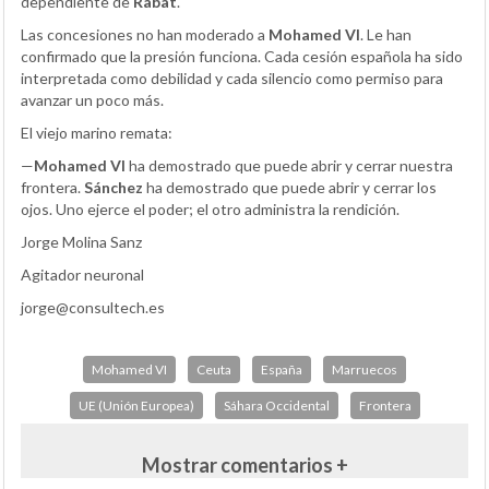
dependiente de
Rabat
.
Las concesiones no han moderado a
Mohamed VI
. Le han
confirmado que la presión funciona. Cada cesión española ha sido
interpretada como debilidad y cada silencio como permiso para
avanzar un poco más.
El viejo marino remata:
—
Mohamed VI
ha demostrado que puede abrir y cerrar nuestra
frontera.
Sánchez
ha demostrado que puede abrir y cerrar los
ojos. Uno ejerce el poder; el otro administra la rendición.
Jorge Molina Sanz
Agitador neuronal
jorge@consultech.es
Mohamed VI
Ceuta
España
Marruecos
UE (Unión Europea)
Sáhara Occidental
Frontera
Mostrar comentarios +