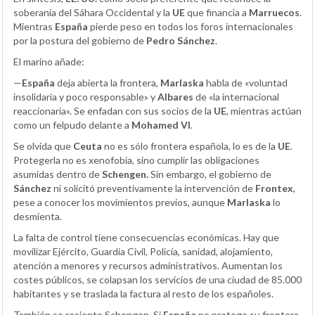
soberanía del Sáhara Occidental y la
UE
que financia a
Marruecos
.
Mientras
España
pierde peso en todos los foros internacionales
por la postura del gobierno de
Pedro Sánchez
.
El marino añade:
—
España
deja abierta la frontera,
Marlaska
habla de «voluntad
insolidaria y poco responsable» y
Albares
de «la internacional
reaccionaria». Se enfadan con sus socios de la
UE
, mientras actúan
como un felpudo delante a
Mohamed VI
.
Se olvida que
Ceuta
no es sólo frontera española, lo es de la
UE
.
Protegerla no es xenofobia, sino cumplir las obligaciones
asumidas dentro de
Schengen.
Sin embargo, el gobierno de
Sánchez
ni solicitó preventivamente la intervención de
Frontex
,
pese a conocer los movimientos previos, aunque
Marlaska
lo
desmienta.
La falta de control tiene consecuencias económicas. Hay que
movilizar Ejército, Guardia Civil, Policía, sanidad, alojamiento,
atención a menores y recursos administrativos. Aumentan los
costes públicos, se colapsan los servicios de una ciudad de 85.000
habitantes y se traslada la factura al resto de los españoles.
También se resiente Schengen. Si
España
no protege su frontera