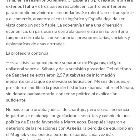
exterior,
Italia
y otros países restablecen controles interiores
para impedir movimientos secundarios. Se ralentizan el transporte
y el comercio, aumenta el coste logístico y España deja de ser
vista como un socio fiable. La soberanía tiene una dimensión
económica: un país que no controla quién entra en su territorio
tampoco controla las consecuencias presupuestarias, sociales y
diplomáticas de esas entradas.
La profesora continúa:
—Esta crisis tampoco puede separarse de
Pegasus
, del giro
unilateral sobre el Sáhara y de la sumisión posterior. Del teléfono
de
Sánchez
se extrajeron 2,57 gigabytes de información
mediante un ataque de elevada sofisticación. Meses después, el
presidente modificó la posición histórica española sobre el Sáhara,
sin debate parlamentario, consenso político ni explicación
suficiente.
No existe una prueba judicial de chantaje, pero sí una secuencia
inquietante: espionaje, negociaciones secretas y cambio de una
política de Estado favorable a
Marruecos
. Después llegaron el
deterioro de las relaciones con
Argelia
, la pérdida de equilibrio en
el
Magreb
y una política exterior española cada vez más