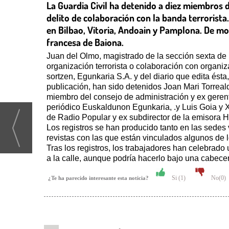
La Guardia Civil ha detenido a diez miembros d
delito de colaboración con la banda terrorista
en Bilbao, Vitoria, Andoain y Pamplona. De mome
francesa de Baiona.
Juan del Olmo, magistrado de la sección sexta de l
organización terrorista o colaboración con organiza
sortzen, Egunkaria S.A. y del diario que edita ésta
publicación, han sido detenidos Joan Mari Torreal
miembro del consejo de administración y ex gerente
periódico Euskaldunon Egunkaria, .y Luis Goia y 
de Radio Popular y ex subdirector de la emisora Her
Los registros se han producido tanto en las sedes 
revistas con las que están vinculados algunos de 
Tras los registros, los trabajadores han celebrad
a la calle, aunque podría hacerlo bajo una cabece
Si (
1
)
No(
0
)
¿Te ha parecido interesante esta noticia?