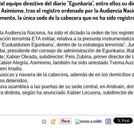
el equipo directivo del diario "Egunkaria", entre ellos su 
. Asimismo, tras el registro ordenado por la Audiencia Naci
nto, la única sede de la cabecera que no ha sido registrad
a Audiencia Naciona, ha sido el dictado la orden de los registro
ción terrorista ETA militar, relativa a la presunta instrumental
, 'Euskaldunon Egunkaria', dentro de la estrategia terrorista". J
dai, presidente del consejo de administración de Egunkaria; Iñ
; Xabier Oleada, subdirector; Peio Zubiria, primer director de 
Xabier Alegría. Asimismo, también ha sido arrestado Txema Au
ri Irradia.
vascas y navarra de la cabecera, además de en los domicilios de
los detenidos.
o una asamblea a las puertas de su sede central, en Andoain, d
ra distinta, según ha anunciado Xabier Lecuona, subdirector de