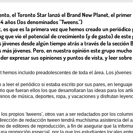
nto, el Toronto Star lanzó el Brand New Planet, el primer 
 14 años (los denominados "Tweens.")
, es que es la primera vez que hemos creado un periódico p
 que vio el potencial de crecimiento (y de gasto) de est
 jóvenes desde algún tiempo atrás a través de la sección 
as más jóvenes. Pero, en nuestra opinión este grupo much
r expresar sus opiniones y puntos de vista, y leer sobre c
t hemos incluido preadolescentes de toda el área. Los jóvenes 
a leer el periódico si estaba escrito por sus pares, en lenguaj
rio que fueran ellos los que desarrollaran las ideas para los art
nos de música, deportes, ropa, y vacaciones y disfrutan leyendo
 los propios 'tweens', otros van a ser redactados por los colum
ección de redacción tween tendrá muchísima asistencia del ase
o de editores de reproducción, a fin de asegurar que la inform
na promoción especial, por la que los estudiantes locales entr