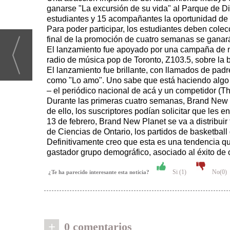
ganarse "La excursión de su vida" al Parque de Di
estudiantes y 15 acompañantes la oportunidad de 
Para poder participar, los estudiantes deben colec
final de la promoción de cuatro semanas se ganará
El lanzamiento fue apoyado por una campaña de med
radio de música pop de Toronto, Z103.5, sobre la
El lanzamiento fue brillante, con llamados de pad
como "Lo amo". Uno sabe que está haciendo algo e
– el periódico nacional de acá y un competidor (Th
Durante las primeras cuatro semanas, Brand New P
de ello, los suscriptores podían solicitar que les 
13 de febrero, Brand New Planet se va a distribuir
de Ciencias de Ontario, los partidos de basketball 
Definitivamente creo que esta es una tendencia qu
gastador grupo demográfico, asociado al éxito de 
Si (
1
)
No(
0
)
¿Te ha parecido interesante esta noticia?
+
0 comentarios