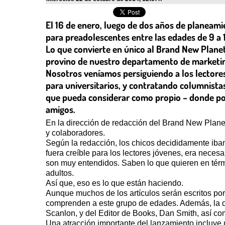
El 16 de enero, luego de dos años de planeamie
para preadolescentes entre las edades de 9 a
Lo que convierte en único al Brand New Planet
provino de nuestro departamento de marketing
Nosotros veníamos persiguiendo a los lectores
para universitarios, y contratando columnist
que pueda considerar como propio – donde pode
amigos.
En la dirección de redacción del Brand New Plane
y colaboradores.
Según la redacción, los chicos decididamente iban 
fuera creíble para los lectores jóvenes, era necesa
son muy entendidos. Saben lo que quieren en térmi
adultos.
Así que, eso es lo que están haciendo.
Aunque muchos de los artículos serán escritos por
comprenden a este grupo de edades. Además, la dir
Scanlon, y del Editor de Books, Dan Smith, así com
Una atracción importante del lanzamiento incluye u