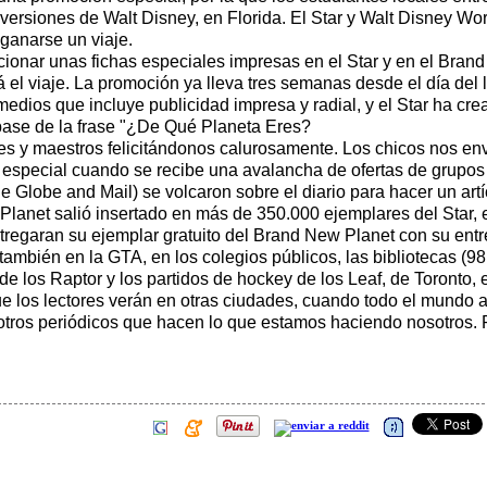
versiones de Walt Disney, en Florida. El Star y Walt Disney Wo
ganarse un viaje.
cionar unas fichas especiales impresas en el Star y en el Bran
 el viaje. La promoción ya lleva tres semanas desde el día del
ios que incluye publicidad impresa y radial, y el Star ha cre
 base de la frase "¿De Qué Planeta Eres?
res y maestros felicitándonos calurosamente. Los chicos nos en
special cuando se recibe una avalancha de ofertas de grupos 
e Globe and Mail) se volcaron sobre el diario para hacer un art
lanet salió insertado en más de 350.000 ejemplares del Star, 
entregaran su ejemplar gratuito del Brand New Planet con su entre
 también en la GTA, en los colegios públicos, las bibliotecas (9
de los Raptor y los partidos de hockey de los Leaf, de Toronto, 
e los lectores verán en otras ciudades, cuando todo el mundo 
otros periódicos que hacen lo que estamos haciendo nosotros. P