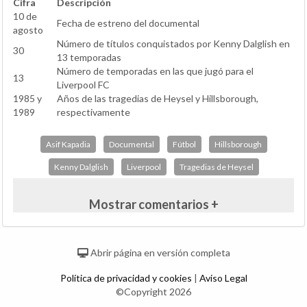
Cifra
Descripción
10 de
Fecha de estreno del documental
agosto
Número de títulos conquistados por Kenny Dalglish en
30
13 temporadas
Número de temporadas en las que jugó para el
13
Liverpool FC
1985 y
Años de las tragedias de Heysel y Hillsborough,
1989
respectivamente
Asif Kapadia
Documental
Fútbol
Hillsborough
Kenny Dalglish
Liverpool
Tragedias de Heysel
Mostrar comentarios +
Abrir página en versión completa
Política de privacidad y cookies
|
Aviso Legal
©Copyright 2026