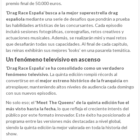
premio final de 50.000 euros.
‘Drag Race España’ busca a la mejor superestrella drag
española
mediante una serie de desafíos que pondrán a prueba
las habilidades artísticas de las concursantes. Cada episodio
incluirá sesiones fotográficas, coreografías, retos creativos y
actuaciones musicales. Además, se realizarán mini y maxi retos
que desafiarán todas sus capacidades. Al final de cada capítulo,
las reinas exhibirán sus mejores 'looks' en una pasarela temática.
Un fenómeno televisivo en ascenso
‘Drag Race España’ se ha consolidado como un verdadero
fenómeno televisivo
. La quinta edición rompió récords al
convertirse en el
mejor estreno histórico de la franquicia
en
atresplayer, manteniendo altos niveles de audiencia cada domingo
con sus nuevos episodios.
No solo eso; el
'Meet The Queens' de la quinta edición fue el
más visto hasta la fecha
, lo que refleja el creciente interés del
público por este formato innovador. Este éxito ha posicionado al
programa entre las versiones más destacadas a nivel global,
siendo la quinta edición la mejor valorada en toda la historia del
show.