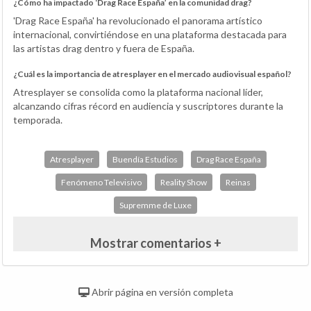
¿Cómo ha impactado ‘Drag Race España’ en la comunidad drag?
'Drag Race España' ha revolucionado el panorama artístico
internacional, convirtiéndose en una plataforma destacada para
las artistas drag dentro y fuera de España.
¿Cuál es la importancia de atresplayer en el mercado audiovisual español?
Atresplayer se consolida como la plataforma nacional líder,
alcanzando cifras récord en audiencia y suscriptores durante la
temporada.
Atresplayer
Buendía Estudios
Drag Race España
Fenómeno Televisivo
Reality Show
Reinas
Supremme de Luxe
Mostrar comentarios +
Abrir página en versión completa