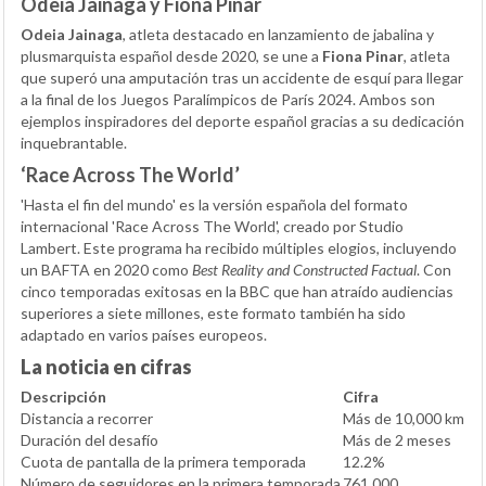
Odeia Jainaga y Fiona Pinar
Odeia Jainaga
, atleta destacado en lanzamiento de jabalina y
plusmarquista español desde 2020, se une a
Fiona Pinar
, atleta
que superó una amputación tras un accidente de esquí para llegar
a la final de los Juegos Paralímpicos de París 2024. Ambos son
ejemplos inspiradores del deporte español gracias a su dedicación
inquebrantable.
‘Race Across The World’
'Hasta el fin del mundo' es la versión española del formato
internacional 'Race Across The World', creado por Studio
Lambert. Este programa ha recibido múltiples elogios, incluyendo
un BAFTA en 2020 como
Best Reality and Constructed Factual
. Con
cinco temporadas exitosas en la BBC que han atraído audiencias
superiores a siete millones, este formato también ha sido
adaptado en varios países europeos.
La noticia en cifras
Descripción
Cifra
Distancia a recorrer
Más de 10,000 km
Duración del desafío
Más de 2 meses
Cuota de pantalla de la primera temporada
12.2%
Número de seguidores en la primera temporada
761,000