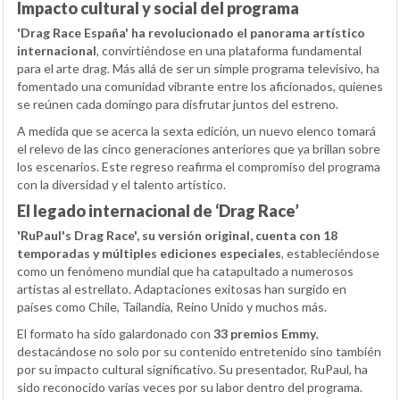
Impacto cultural y social del programa
'Drag Race España' ha revolucionado el panorama artístico
internacional
, convirtiéndose en una plataforma fundamental
para el arte drag. Más allá de ser un simple programa televisivo, ha
fomentado una comunidad vibrante entre los aficionados, quienes
se reúnen cada domingo para disfrutar juntos del estreno.
A medida que se acerca la sexta edición, un nuevo elenco tomará
el relevo de las cinco generaciones anteriores que ya brillan sobre
los escenarios. Este regreso reafirma el compromiso del programa
con la diversidad y el talento artístico.
El legado internacional de ‘Drag Race’
'RuPaul's Drag Race', su versión original, cuenta con 18
temporadas y múltiples ediciones especiales
, estableciéndose
como un fenómeno mundial que ha catapultado a numerosos
artistas al estrellato. Adaptaciones exitosas han surgido en
países como Chile, Tailandia, Reino Unido y muchos más.
El formato ha sido galardonado con
33 premios Emmy
,
destacándose no solo por su contenido entretenido sino también
por su impacto cultural significativo. Su presentador, RuPaul, ha
sido reconocido varias veces por su labor dentro del programa.