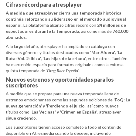
Cifras récord para atresplayer
A medida que atresplayer cierra una temporada histórica,
continúa reforzando su liderazgo en el mercado audiovisual
español
. La plataforma alcanzó cifras récord con
24 millones de
espectadores durante la temporada
, así como más de
760.000
abonados
.
A lo largo del año, atresplayer ha ampliado su catálogo con
diversos géneros y títulos destacados como
'Mar Afuera', 'La
Ruta: Vol. 2: Ibiza', 'Las hijas de la criada'
, entre otros. También
ha mantenido espacio para formatos originales como la exitosa
quinta temporada de
'Drag Race España'
.
Nuevos estrenos y oportunidades para los
suscriptores
A medida que se prepara para una nueva temporada llena de
estrenos emocionantes como las segundas ediciones de
'FoQ: La
nueva generación' y 'Perdiendo el juicio'
, así como nuevos
títulos como
'Las Vecinas' y 'Crimen en España'
, atresplayer
sigue creciendo.
Los suscriptores tienen acceso completo a todo el contenido
disponible en Atresmedia cuando lo deseen, incluyendo