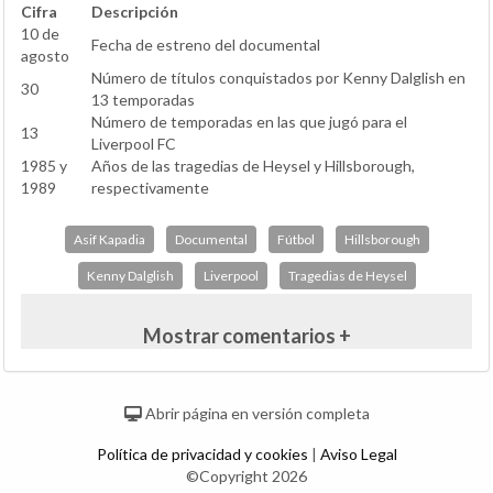
Cifra
Descripción
10 de
Fecha de estreno del documental
agosto
Número de títulos conquistados por Kenny Dalglish en
30
13 temporadas
Número de temporadas en las que jugó para el
13
Liverpool FC
1985 y
Años de las tragedias de Heysel y Hillsborough,
1989
respectivamente
Asif Kapadia
Documental
Fútbol
Hillsborough
Kenny Dalglish
Liverpool
Tragedias de Heysel
Mostrar comentarios +
Abrir página en versión completa
Política de privacidad y cookies
|
Aviso Legal
©Copyright 2026