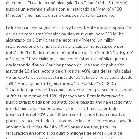
elocuente. El diario económico galo "Les Echos" (14-15.febrero)
publica un extenso análisis con el resultado de "Metro" y "20
Minutes" algo más de un año después de su lanzamiento.
La lucha para conseguir lectores y hacer frente a la viva oposición
de los editores tradicionales ha sido muy dura, pero "20 M" ha
alcanzado los 1,2 millones de lectores y "Metro" un millón,
situandose entre lo más leidos de la capital francesa, sólo por
detrás de "Le Parisien", pero por delante de "Le Monde", "Le Figaro"
o "L'Equipe". Esencialmente, han conquistado un público que no
era lector de diarios. París ha pasado de una tasa de población
mayor de 15 años lectora de diarios del 40% (una de las más bajas
de las capitales europeas) a más del 50%, lo que no sucedía desde
1982. Han arañado mil ejemplares a "Le Parisien" y 3.000 a
"Liberation", que ha visto como sus ventas en quiosco en la capital
sufrían una merma del 10% el pasado año. Pero la facturación
publicitaria lograda por los gratuitos el pasado año ha estado muy
por debajo de las expectativas, a pesar de haber aceptado
descuentos del 70% y del 80% en sus tarifas y hasta encartes
gratuitos. La cuenta de resultados de las dos cabeceras el pasado
año arroja pérdidas de 14 y 15 millones de euros, para una
facturación en torno a los cuatro millones de euros. Fuera de