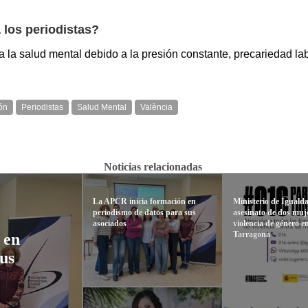
 los periodistas?
a la salud mental debido a la presión constante, precariedad la
ón
Periodistas
Salud Mental
València
Noticias relacionadas
La APCR inicia formación en
Ministerio de Iguald
periodismo de datos para sus
asesinato de dos muj
asociados
violencia de género e
Tarragona
 en
us