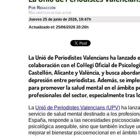
Por
Redacción
Más artículos de este autor
jueves 25 de junio de 2026
,
19:47h
Actualizado el:
25/06/2026 20:26h
La Unió de Periodistes Valencians ha lanzado 
colaboración con el Col·legi Oficial de Psicolo
Castellón, Alicante y València, y busca abordar
depresión entre periodistas. Además, se implem
para promover la salud mental en el ámbito per
profesionales del sector, especialmente tras 
La
Unió de Periodistes Valencians (UPV)
ha lanza
servicio de salud mental destinado a los profesio
España, responde a las necesidades psicosociales i
psicológica asequible, sino que también incluye un
mejorar el bienestar psicoemocional en el ámbito l