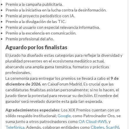
Premio a la campaña publicitaria.
Premio a la iniciativa en la lucha contra la desinformación.
Premio al proyecto periodístico con IA.
Premio a la divulgación de las TIC.
Premio al usuario con especial relevancia informativa.
Premio a la excelencia en comunicación.
Premio profesional del año.
Aguardo por los finalistas
El jurado ha diseñado estas categorías para reflejar la diversidad y
pluralidad presentes en el ecosistema mediático actual,
abarcando una amplia gama temática, formatos y prácticas
profesionales.
La ceremonia para entregar los premios se llevará a cabo el
9 de
diciembre de 2026
, en CaixaForum Madrid. Es crucial que las
candidaturas finalistas asistan personalmente; si no lo hacen, el
jurado tiene la potestad para revocar su decisión. El nombre del
ganador será revelado durante esta gala tan esperada.
Agradecimientos especiales
: Los XIX Premios cuentan con un
sólido respaldo institucional;
Google
, como Patrocinador Oro, se
suma junto a otros patrocinadores como
OA Cloud-AWS
, y
Telefónica
. Además, colaboran entidades como
Cibeles
,
Scan96
,