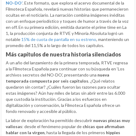
NO-DO’
. Este formato, que explora el acervo documental de la
Filmoteca Española, revelará nuevas historias que permanecieron
ocultas en el noticiario. La narración combina imágenes inéditas
con un enfoque periodístico y toques de humor a través de la voz
en off. En su primera edición, emitida durante el prime time en La
1, la producción conjunta de RTVE y Minoría Absoluta logró un
notable
15% de cuota de pantalla en su estreno
, manteniendo un
promedio del 11,5% a lo largo de todos los capítulos.
Más capítulos de nuestra historia silenciados
A un año del lanzamiento de la primera temporada, RTVE regresa
a la Filmoteca Española para continuar con su búsqueda en ‘Los
archivos secretos del NO-DO’, presentando una
nueva
temporada compuesta por seis capítulos
. ¿Qué relatos
quedaron sin contar? ¿Cuáles fueron las razones para ocultar
estas imágenes? Aún hay miles de latas sin abrir entre las 6.000
que custodia la institución. Gracias a los esfuerzos en
digitalización y conservación, la Filmoteca Española ofrece un
fondo renovado y accesible al público.
La labor de exploración ha permitido descubrir
nuevas piezas muy
valiosas
: desde el fenómeno popular de
chicas que afirmaban
hablar con la virgen
, hasta la llegada de los primeros
hippies