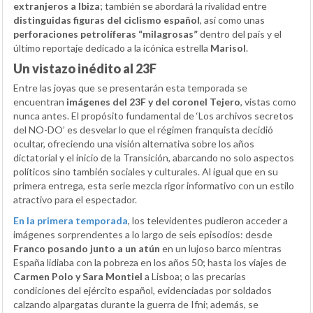
extranjeros a Ibiza
; también se abordará la rivalidad entre
distinguidas figuras del ciclismo español
, así como unas
perforaciones petrolíferas “milagrosas”
dentro del país y el
último reportaje dedicado a la icónica estrella
Marisol
.
Un vistazo inédito al 23F
Entre las joyas que se presentarán esta temporada se
encuentran
imágenes del 23F y del coronel Tejero
, vistas como
nunca antes. El propósito fundamental de ‘Los archivos secretos
del NO-DO’ es desvelar lo que el régimen franquista decidió
ocultar, ofreciendo una visión alternativa sobre los años
dictatorial y el inicio de la Transición, abarcando no solo aspectos
políticos sino también sociales y culturales. Al igual que en su
primera entrega, esta serie mezcla rigor informativo con un estilo
atractivo para el espectador.
En la primera temporada
, los televidentes pudieron acceder a
imágenes sorprendentes a lo largo de seis episodios: desde
Franco posando junto a un atún
en un lujoso barco mientras
España lidiaba con la pobreza en los años 50; hasta los viajes de
Carmen Polo y Sara Montiel
a Lisboa; o las precarias
condiciones del ejército español, evidenciadas por soldados
calzando alpargatas durante la guerra de Ifni; además, se