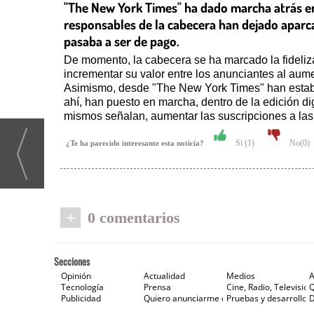
"The New York Times" ha dado marcha atrás en e
responsables de la cabecera han dejado aparcada
pasaba a ser de pago.
De momento, la cabecera se ha marcado la fidelizac
incrementar su valor entre los anunciantes al aumen
Asimismo, desde "The New York Times" han establec
ahí, han puesto en marcha, dentro de la edición dig
mismos señalan, aumentar las suscripciones a las
Si (
1
)
No(
0
)
¿Te ha parecido interesante esta noticia?
+
0 comentarios
Secciones
Opinión
Actualidad
Medios
A
Tecnología
Prensa
Cine, Radio, Televisión
Publicidad
Quiero anunciarme en Gaceta de Prensa
Pruebas y desarrollos
D