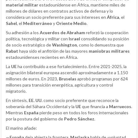
material militar
estadounidense en África, mantiene miles de
millones de dólares en contratos activos de defensa y lo
considera un socio preferente para sus intereses en
África
, el
Sahel
, el
Mediterráneo
y
Oriente Medio
.
Su adhesión a los
Acuerdos de Abraham
reforzó la cooperación
política, tecnológica y militar con
Israel
consolidando su posición
de socio estratégico de
Washington
, como lo demuestra que
Rabat
haya sido el anfitrión de las mayores
maniobras militares
estadounidenses recientes en África.
La
UE
ha contribuido a ese fortalecimiento. Entre 2021-2025, la
asignación bilateral europea ascendió aproximadamente a 1.150
millones de euros. En 2023,
Bruselas
aprobó programas por 624
millones para transición energética, agricultura y control
migratorio.
En síntesis,
EE. UU.
como socio preferente que reconoce la
soberanía del Sáhara Occidental y la
UE
que financia a
Marruecos
.
Mientras
España
pierde peso en todos los foros internacionales
por la postura del gobierno de
Pedro Sánchez
.
El marino añade:
—
España
deja abierta la frontera,
Marlaska
habla de «voluntad