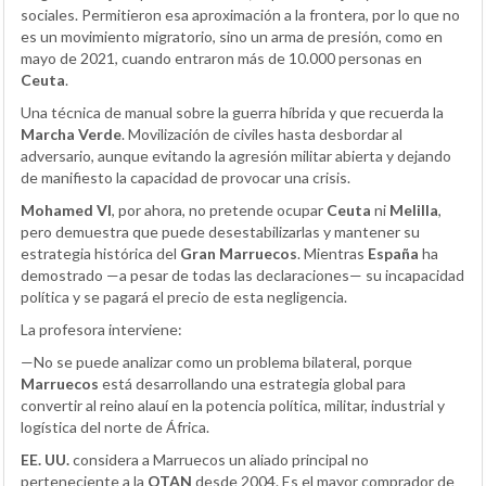
sociales. Permitieron esa aproximación a la frontera, por lo que no
es un movimiento migratorio, sino un arma de presión, como en
mayo de 2021, cuando entraron más de 10.000 personas en
Ceuta
.
Una técnica de manual sobre la guerra híbrida y que recuerda la
Marcha Verde
. Movilización de civiles hasta desbordar al
adversario, aunque evitando la agresión militar abierta y dejando
de manifiesto la capacidad de provocar una crisis.
Mohamed VI
, por ahora, no pretende ocupar
Ceuta
ni
Melilla
,
pero demuestra que puede desestabilizarlas y mantener su
estrategia histórica del
Gran Marruecos
. Mientras
España
ha
demostrado —a pesar de todas las declaraciones— su incapacidad
política y se pagará el precio de esta negligencia.
La profesora interviene:
—No se puede analizar como un problema bilateral, porque
Marruecos
está desarrollando una estrategia global para
convertir al reino alauí en la potencia política, militar, industrial y
logística del norte de África.
EE. UU.
considera a Marruecos un aliado principal no
perteneciente a la
OTAN
desde 2004. Es el mayor comprador de