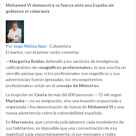
Mohamed VI demuestra su fuerza ante una España sin
gobierno ni soberanía
Por
Jorge Molina Sanz
- Columnista
El marino, con el primer sorbo comenta:
—
Margarita Robles
defendió a los servicios de inteligencia,
calificándolos de
«magníficos profesionales»
, lo que suscita un
sencillo axioma que, si los profesionales son magníficos y sus
advertencias fueron ignoradas, los «incompetentes
profesionales» están en el
consejo de Ministros
.
La irrupción en
Ceuta
de más 60.000 personas —72 mil según
Marlaska
—, no es emigración, sino una invasión orquestada y
organizada. Una demostración de fuerza de
Mohamed VI
y una
nueva advertencia sobre la vulnerabilidad española.
En
Marruecos,
que controla policialmente cada movimiento de
sus habitantes, es imposible que una concentración de esa
magnitud surja espontáneamente, ni por mensajes y redes