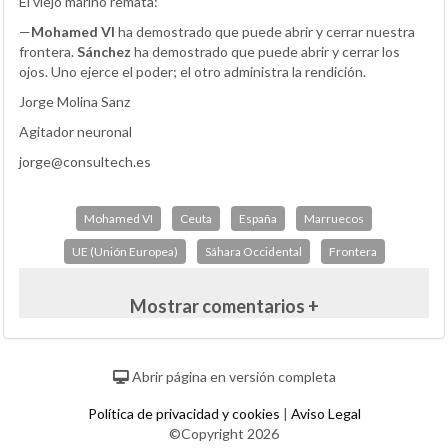
El viejo marino remata:
—
Mohamed VI
ha demostrado que puede abrir y cerrar nuestra
frontera.
Sánchez
ha demostrado que puede abrir y cerrar los
ojos. Uno ejerce el poder; el otro administra la rendición.
Jorge Molina Sanz
Agitador neuronal
jorge@consultech.es
Mohamed VI
Ceuta
España
Marruecos
UE (Unión Europea)
Sáhara Occidental
Frontera
Mostrar comentarios +
Abrir página en versión completa
Política de privacidad y cookies
|
Aviso Legal
©Copyright 2026