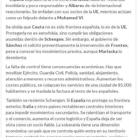
insolidaria y poco responsable» y
Albares
de «la internacional
reaccionaria». Se enfadan con sus socios de la
UE
, mientras actúan
como un felpudo delante a
Mohamed VI
.
Se olvida que
Ceuta
no es sólo frontera española, lo es de la
UE
.
Protegerla no es xenofobia, sino cumplir las obligaciones
asumidas dentro de
Schengen.
Sin embargo, el gobierno de
Sánchez
ni solicitó preventivamente la intervención de
Frontex
,
pese a conocer los movimientos previos, aunque
Marlaska
lo
desmienta.
La falta de control tiene consecuencias económicas. Hay que
movilizar Ejército, Guardia Civil, Policía, sanidad, alojamiento,
atención a menores y recursos administrativos. Aumentan los
costes públicos, se colapsan los servicios de una ciudad de 85.000
habitantes y se traslada la factura al resto de los españoles.
También se resiente Schengen. Si
España
no protege su frontera
exterior,
Italia
y otros países restablecen controles interiores
para impedir movimientos secundarios. Se ralentizan el transporte
y el comercio, aumenta el coste logístico y España deja de ser
vista como un socio fiable. La soberanía tiene una dimensión
económica: un país que no controla quién entra en su territorio
tampoco controla las consecuencias presupuestarias, sociales y