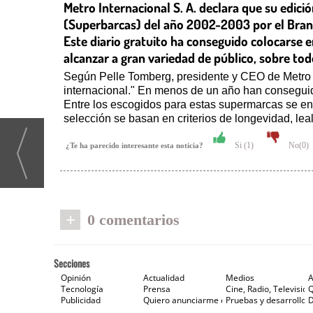
Metro Internacional S. A. declara que su edic
(Superbarcas) del año 2002-2003 por el Bran
Este diario gratuito ha conseguido colocarse 
alcanzar a gran variedad de público, sobre tod
Según Pelle Tomberg, presidente y CEO de Metro I
internacional." En menos de un año han consegui
Entre los escogidos para estas supermarcas se en
selección se basan en criterios de longevidad, lea
Si (
1
)
No(
0
)
¿Te ha parecido interesante esta noticia?
+
0 comentarios
Secciones
Opinión
Actualidad
Medios
A
Tecnología
Prensa
Cine, Radio, Televisión
Publicidad
Quiero anunciarme en Gaceta de Prensa
Pruebas y desarrollos
D