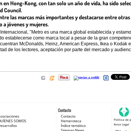
ión en Hong-Kong, con tan solo un año de vida, ha sido sel
d Council.
entre las marcas más importantes y destacarse entre otras 
o a jóvenes y mujeres.
nternacional, "Metro es una marca global establecida y estamo
do establecerse como marca local a pesar de la gran competenc
cuentran McDonalds, Heinz, American Express, Ikea o Kodak ent
ltad de los lectores, aceptación por parte del mercado y audienc
Contacto
sociaciones
Contacto
Política de 
 e Internet
QUÍENES SOMOS
Hemeroteca
Aviso Legal
esarrollos
Índice temático
Sitemap News