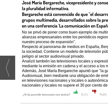
José María Bergareche, vicepresidente y cons
la pluralidad informativa.
Bergareche está convencido de que "el desarro
grupos multimedia, desarrollados sobre la prens
en una conferencia 'La comunicación en Españ
No se privó de poner como buen ejemplo de multim
alianzas empresariales entre los periódicos regiona
nuestro proceso de expansión".
Respecto al panorama de medios en España, Berga
la sociedad. Contiene un modelo de televisión púb
peligro al sector audiovisual privado.
Analizó también las televisiones locales y expres
mediante la emisión en cadena y el acceso a los 
Además, José María Bergareche apuntó que "la gara
Audiovisual, bien mediante una obligación de emiti
en televisiones nacionales y locales o autonómic
nacionales y locales no supere el 30 por ciento de 
Si (
1
)
No(
0
)
¿Te ha parecido interesante esta noticia?