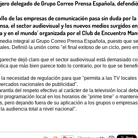
ejero delegado de Grupo Correo Prensa Española, defendió 
llo de las empresas de comunicación pasa sin duda por la 
a, el sector audiovisual y los nuevos medios surgidos en I
a y en el mundo' organizada por el Club de Encuentro Man
edia integral al Grupo Correo Prensa Española, puesto que se h
les. Definió la unión como "el final exitoso de un ciclo, pero e
reche dejó claro que el sector audiovisual está demasiado co
lica que más bien parece todo lo contrario, por lo que se benef
ó la necesidad de regulación para que "permita a las TV local
mercados nacionales de publicidad".
ntía del respeto efectivo al carácter de la televisión local de
r programación local en los horarios de "prime time" o mantenie
as, pero dejando fuera de su aplicación a los grupos o empresa
la audiencia total a nivel nacional".