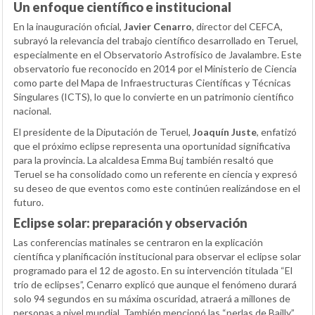
Un enfoque científico e institucional
En la inauguración oficial,
Javier Cenarro
, director del CEFCA,
subrayó la relevancia del trabajo científico desarrollado en Teruel,
especialmente en el Observatorio Astrofísico de Javalambre. Este
observatorio fue reconocido en 2014 por el Ministerio de Ciencia
como parte del Mapa de Infraestructuras Científicas y Técnicas
Singulares (ICTS), lo que lo convierte en un patrimonio científico
nacional.
El presidente de la Diputación de Teruel,
Joaquín Juste
, enfatizó
que el próximo eclipse representa una oportunidad significativa
para la provincia. La alcaldesa Emma Buj también resaltó que
Teruel se ha consolidado como un referente en ciencia y expresó
su deseo de que eventos como este continúen realizándose en el
futuro.
Eclipse solar: preparación y observación
Las conferencias matinales se centraron en la explicación
científica y planificación institucional para observar el eclipse solar
programado para el 12 de agosto. En su intervención titulada “El
trío de eclipses”, Cenarro explicó que aunque el fenómeno durará
solo 94 segundos en su máxima oscuridad, atraerá a millones de
personas a nivel mundial. También mencionó las “perlas de Bailly”,