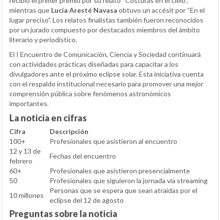
recibió el primer premio por su relato “Costuras en el cielo”,
mientras que
Lucía Aresté Navasa
obtuvo un accésit por “En el
lugar preciso”. Los relatos finalistas también fueron reconocidos
por un jurado compuesto por destacados miembros del ámbito
literario y periodístico.
El I Encuentro de Comunicación, Ciencia y Sociedad continuará
con actividades prácticas diseñadas para capacitar a los
divulgadores ante el próximo eclipse solar. Esta iniciativa cuenta
con el respaldo institucional necesario para promover una mejor
comprensión pública sobre fenómenos astronómicos
importantes.
La noticia en cifras
Cifra
Descripción
100+
Profesionales que asistieron al encuentro
12 y 13 de
Fechas del encuentro
febrero
60+
Profesionales que asistieron presencialmente
50
Profesionales que siguieron la jornada vía streaming
Personas que se espera que sean atraídas por el
10 millones
eclipse del 12 de agosto
Preguntas sobre la noticia