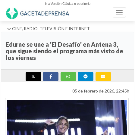
Ir a Versión Clásica o escritorio
Toggle n
CINE, RADIO, TELEVISIÓN E INTERNET
Edurne se une a 'El Desafío' en Antena 3,
que sigue siendo el programa más visto de
los viernes
05 de febrero de 2026, 22:45h