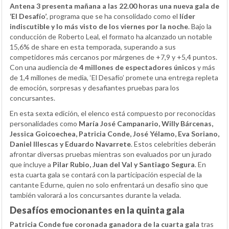
Antena 3 presenta mañana a las 22.00 horas una nueva gala de
‘El Desafío’
, programa que se ha consolidado como el
líder
indiscutible y lo más visto de los viernes por la noche
. Bajo la
conducción de Roberto Leal, el formato ha alcanzado un notable
15,6% de share en esta temporada, superando a sus
competidores más cercanos por márgenes de +7,9 y +5,4 puntos.
Con una audiencia de
4 millones de espectadores únicos
y más
de 1,4 millones de media, ‘El Desafío’ promete una entrega repleta
de emoción, sorpresas y desafiantes pruebas para los
concursantes.
En esta sexta edición, el elenco está compuesto por reconocidas
personalidades como
María José Campanario, Willy Bárcenas,
Jessica Goicoechea, Patricia Conde, José Yélamo, Eva Soriano,
Daniel Illescas y Eduardo Navarrete
. Estos celebrities deberán
afrontar diversas pruebas mientras son evaluados por un jurado
que incluye a
Pilar Rubio, Juan del Val y Santiago Segura
. En
esta cuarta gala se contará con la participación especial de la
cantante Edurne, quien no solo enfrentará un desafío sino que
también valorará a los concursantes durante la velada.
Desafíos emocionantes en la quinta gala
Patricia Conde fue coronada ganadora de la cuarta gala
tras