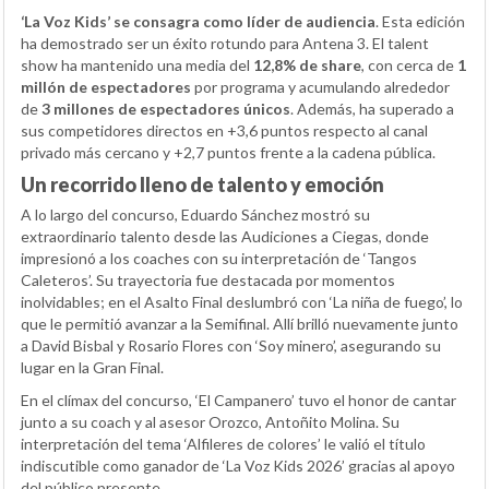
‘La Voz Kids’ se consagra como líder de audiencia
. Esta edición
ha demostrado ser un éxito rotundo para Antena 3. El talent
show ha mantenido una media del
12,8% de share
, con cerca de
1
millón de espectadores
por programa y acumulando alrededor
de
3 millones de espectadores únicos
. Además, ha superado a
sus competidores directos en +3,6 puntos respecto al canal
privado más cercano y +2,7 puntos frente a la cadena pública.
Un recorrido lleno de talento y emoción
A lo largo del concurso, Eduardo Sánchez mostró su
extraordinario talento desde las Audiciones a Ciegas, donde
impresionó a los coaches con su interpretación de ‘Tangos
Caleteros’. Su trayectoria fue destacada por momentos
inolvidables; en el Asalto Final deslumbró con ‘La niña de fuego’, lo
que le permitió avanzar a la Semifinal. Allí brilló nuevamente junto
a David Bisbal y Rosario Flores con ‘Soy minero’, asegurando su
lugar en la Gran Final.
En el clímax del concurso, ‘El Campanero’ tuvo el honor de cantar
junto a su coach y al asesor Orozco, Antoñito Molina. Su
interpretación del tema ‘Alfileres de colores’ le valió el título
indiscutible como ganador de ‘La Voz Kids 2026’ gracias al apoyo
del público presente.