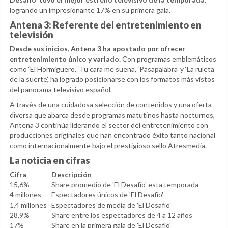
logrando un impresionante 17% en su primera gala.
Antena 3: Referente del entretenimiento en
televisión
Desde sus inicios, Antena 3 ha apostado por ofrecer
entretenimiento único y variado.
Con programas emblemáticos
como ‘El Hormiguero’, ‘Tu cara me suena’, ‘Pasapalabra’ y ‘La ruleta
de la suerte’, ha logrado posicionarse con los formatos más vistos
del panorama televisivo español.
A través de una cuidadosa selección de contenidos y una oferta
diversa que abarca desde programas matutinos hasta nocturnos,
Antena 3 continúa liderando el sector del entretenimiento con
producciones originales que han encontrado éxito tanto nacional
como internacionalmente bajo el prestigioso sello Atresmedia.
La noticia en cifras
Cifra
Descripción
15,6%
Share promedio de 'El Desafío' esta temporada
4 millones
Espectadores únicos de 'El Desafío'
1,4 millones
Espectadores de media de 'El Desafío'
28,9%
Share entre los espectadores de 4 a 12 años
17%
Share en la primera gala de 'El Desafío'