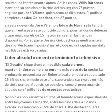
realizar una impresionante apnea. Así las cosas,
Willy Bárcenas
mantiene su posición en la cima del ranking con 75 puntos,
seguido por
José Yélamo
, quien acumula 68 puntos. El podio lo
completa
Jessica Goicoechea
, con 67 puntos.
En esta nueva gala,
José Yélamo y Eduardo Navarrete
tendrán
que enfrentarse al reto conocido como ‘El puente’, donde deberán
cruzar una pasarela de 15 metros sin caer en las trampas
dispuestas. Por su parte, Jessica Goicoechea se medirá ante el
desafío ‘Vestuario imposible’, un reto que exigirá rapidez mental y
habilidades extraordinarias.
Líder absoluto en entretenimiento televisivo
'El Desafío' sigue siendo imbatible cada viernes,
manteniéndose como el programa más visto de la noche.
La
producción presentada por Roberto Leal promedia un destacado
15,6% de share medio este año, superando a sus rivales en más
de siete puntos. Además, se posiciona como el programa más
seguido con
4 millones de espectadores únicos
.
No solo es popular entre adultos; el formato arrasa especialmente
entre los jóvenes. De hecho, entre los niños de 4 a 12 años
alcanza un asombroso 28,9% de share. Cabe destacar que
'El
Desafío' tuvo el mejor estreno televisivo de la temporada
,