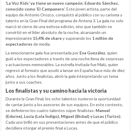
‘La Voz Kids’ ya tiene un nuevo campeón: Eduardo Sánchez,
conocido como ‘El Campanero’
. Este joven artista, parte del
equipo de Antonio Orozco, conquistó al público con su carisma y
talento en la Gran Final del programa de Antena 3. La gala no solo
marcó el cierre de una exitosa edición, sino que también se
convirtió en el líder absoluto de la noche, alcanzando un
impresionante
15,4% de share
y superando los
1 millón de
espectadores
de media.
La emocionante gala fue presentada por
Eva González
, quien
guió a los espectadores a través de una noche llena de sorpresas
y actuaciones memorables. La estrella invitada fue Malú, quien
regresó al formato que ayudó a lanzar en España hace más de diez
años. Junto a los finalistas, abrió la gala interpretando un tema
junto a sus coaches.
Los finalistas y su camino hacia la victoria
Durante la Gran Final, los ocho talentos tuvieron la oportunidad
de cantar junto a los asesores de sus equipos. En este contexto,
se definieron los cuatro talentos súper finalistas:
Manuel
(Edurne), Lucía (Lola Índigo), Miguel (Bisbal) y Lucas (Turizo)
.
Cada uno brilló en sus presentaciones antes de que el público
decidiera otorgar el premio final a Lucas.