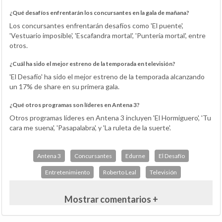
¿Qué desafíos enfrentarán los concursantes en la gala de mañana?
Los concursantes enfrentarán desafíos como 'El puente',
'Vestuario imposible', 'Escafandra mortal', 'Puntería mortal', entre
otros.
¿Cuál ha sido el mejor estreno de la temporada en televisión?
'El Desafío' ha sido el mejor estreno de la temporada alcanzando
un 17% de share en su primera gala.
¿Qué otros programas son líderes en Antena 3?
Otros programas líderes en Antena 3 incluyen 'El Hormiguero', 'Tu
cara me suena', 'Pasapalabra', y 'La ruleta de la suerte'.
Antena 3
Concursantes
Edurne
El Desafío
Entretenimiento
Roberto Leal
Televisión
Mostrar comentarios +