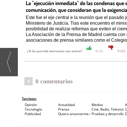
La "ejecución inmediata" de las condenas que 
comunicación, que consideran que la exigenci
Este fue el eje central e la reunión que el pasado
Ministerio de Justicia. Tras este encuentro el mini
posibilidad de realizar reformas que eviten el cier
La Asociación de la Prensa de Madrid cuenta con 
asociaciones de prensa similares como el Colegio
Si (
1
)
No(
0
)
¿Te ha parecido interesante esta noticia?
+
0 comentarios
Secciones
Opinión
Actualidad
Medios
A
Tecnología
Prensa
Cine, Radio, Televisión
Publicidad
Quiero anunciarme en Gaceta de Prensa
Pruebas y desarrollos
D