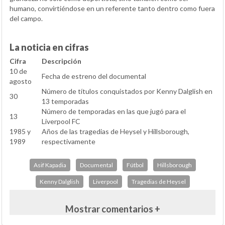
humano, convirtiéndose en un referente tanto dentro como fuera
del campo.
La noticia en cifras
Cifra
Descripción
10 de
Fecha de estreno del documental
agosto
Número de títulos conquistados por Kenny Dalglish en
30
13 temporadas
Número de temporadas en las que jugó para el
13
Liverpool FC
1985 y
Años de las tragedias de Heysel y Hillsborough,
1989
respectivamente
Asif Kapadia
Documental
Fútbol
Hillsborough
Kenny Dalglish
Liverpool
Tragedias de Heysel
Mostrar comentarios +