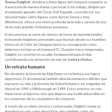
‘Kenny Dalglish’
, donde la icónica figura del Liverpool comparte su
trayectoria de manera íntima y personal. Este trabajo, dirigido por
el aclamado ganador del Óscar Asif Kapadia, conocido por sus
documentales sobre figuras como Ayrton Senna y Amy
Winehouse, ofrece una visión profunda de la vida y carrera de uno
de los más grandes futbolistas europeos.
El documental se nutre de cientos de horas de material inédito,
incluyendo imágenes personales que ilustran desde sus humildes
inicios en el Celtic de Glasgow hasta su consagración como
delantero estelar en el Liverpool FC. Durante trece temporadas,
Dalglish se convirtió en un pilar fundamental para el club,
contribuyendo a la obtención de más de
treinta títulos
.
Un retrato humano
No obstante, la historia de
King Kenny
no se limita a sus logros
deportivos. El documental también aborda momentos difíciles que
marcaron su vida y la historia del fútbol británico: las tragedias de
Heysel en 1985 y Hillsborough en 1989. Estos eventos no solo
impactaron al deporte, sino que dejaron una huella imborrable en
los corazones de los ciudadanos de Liverpool.
A través de un relato sincero y conmovedor, Dalglish revela su
grandeza no solo como deportista, sino también como ser