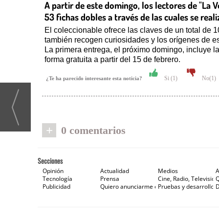
A partir de este domingo, los lectores de "La 
53 fichas dobles a través de las cuales se rea
El coleccionable ofrece las claves de un total de 1
también recogen curiosidades y los orígenes de est
La primera entrega, el próximo domingo, incluye las
forma gratuita a partir del 15 de febrero.
Si (
1
)
No(
1
)
¿Te ha parecido interesante esta noticia?
+
0 comentarios
Secciones
Opinión
Actualidad
Medios
A
Tecnología
Prensa
Cine, Radio, Televisión
Publicidad
Quiero anunciarme en Gaceta de Prensa
Pruebas y desarrollos
D