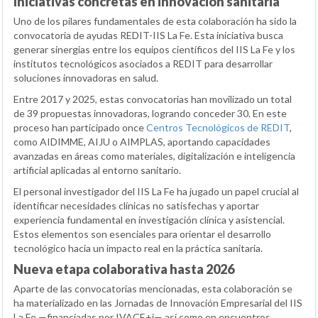
Iniciativas concretas en innovación sanitaria
Uno de los pilares fundamentales de esta colaboración ha sido la
convocatoria de ayudas REDIT-IIS La Fe. Esta iniciativa busca
generar sinergias entre los equipos científicos del IIS La Fe y los
institutos tecnológicos asociados a REDIT para desarrollar
soluciones innovadoras en salud.
Entre 2017 y 2025, estas convocatorias han movilizado un total
de 39 propuestas innovadoras, logrando conceder 30. En este
proceso han participado once
Centros Tecnológicos de REDIT
,
como AIDIMME, AIJU o AIMPLAS, aportando capacidades
avanzadas en áreas como materiales, digitalización e inteligencia
artificial aplicadas al entorno sanitario.
El personal investigador del IIS La Fe ha jugado un papel crucial al
identificar necesidades clínicas no satisfechas y aportar
experiencia fundamental en investigación clínica y asistencial.
Estos elementos son esenciales para orientar el desarrollo
tecnológico hacia un impacto real en la práctica sanitaria.
Nueva etapa colaborativa hasta 2026
Aparte de las convocatorias mencionadas, esta colaboración se
ha materializado en las Jornadas de Innovación Empresarial del IIS
La Fe —financiadas por IVACE+i— así como en encuentros