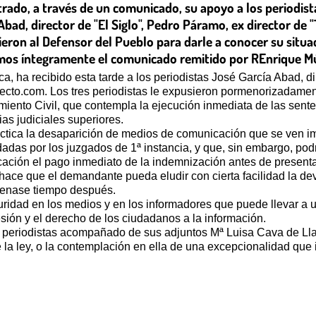
ado, a través de un comunicado, su apoyo a los periodist
a Abad, director de "El Siglo", Pedro Páramo, ex director d
eron al Defensor del Pueblo para darle a conocer su situac
cimos íntegramente el comunicado remitido por REnrique Mú
 ha recibido esta tarde a los periodistas José García Abad, di
recto.com. Los tres periodistas le expusieron pormenorizadamen
amiento Civil, que contempla la ejecución inmediata de las sent
as judiciales superiores.
áctica la desaparición de medios de comunicación que se ven im
das por los juzgados de 1ª instancia, y que, sin embargo, podr
cación el pago inmediato de la indemnización antes de presentar
 hace que el demandante pueda eludir con cierta facilidad la dev
rdenase tiempo después.
uridad en los medios y en los informadores que puede llevar a
ión y el derecho de los ciudadanos a la información.
los periodistas acompañado de sus adjuntos Mª Luisa Cava de Ll
e la ley, o la contemplación en ella de una excepcionalidad qu