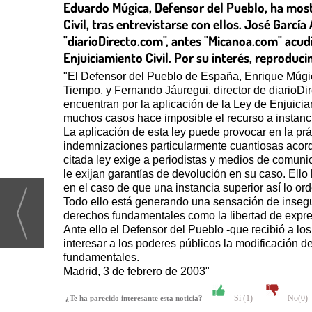
Eduardo Múgica, Defensor del Pueblo, ha mostr
Civil, tras entrevistarse con ellos. José Garcí
"diarioDirecto.com", antes "Micanoa.com" acudi
Enjuiciamiento Civil. Por su interés, reprodu
"El Defensor del Pueblo de España, Enrique Múgica,
Tiempo, y Fernando Jáuregui, director de diarioDi
encuentran por la aplicación de la Ley de Enjuici
muchos casos hace imposible el recurso a instanci
La aplicación de esta ley puede provocar en la pr
indemnizaciones particularmente cuantiosas acorda
citada ley exige a periodistas y medios de comuni
le exijan garantías de devolución en su caso. Ello
en el caso de que una instancia superior así lo o
Todo ello está generando una sensación de inseg
derechos fundamentales como la libertad de expres
Ante ello el Defensor del Pueblo -que recibió a 
interesar a los poderes públicos la modificación d
fundamentales.
Madrid, 3 de febrero de 2003"
Si (
1
)
No(
0
)
¿Te ha parecido interesante esta noticia?