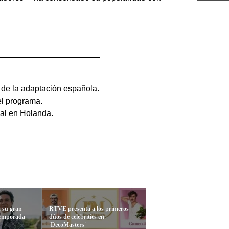
de la adaptación española.
el programa.
nal en Holanda.
a su gran
RTVE presenta a los primeros
temporada
dúos de celebrities en
'DecoMasters'