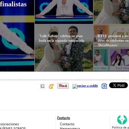
finalistas
'Valle Salvaje' celebra su gran
RTVE presenta a los
boda en la segunda temporada
dúos de celebrities en
'DecoMasters'
Contacto
sociaciones
Contacto
Política de 
 e Internet
QUÍENES SOMOS
Hemeroteca