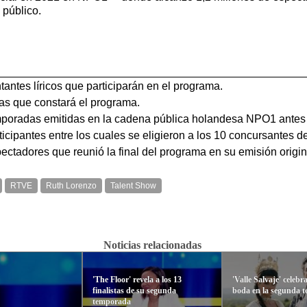
 público.
antes líricos que participarán en el programa.
s que constará el programa.
oradas emitidas en la cadena pública holandesa NPO1 antes 
icipantes entre los cuales se eligieron a los 10 concursantes d
ctadores que reunió la final del programa en su emisión origi
RTVE
Ruth Lorenzo
Talent Show
Noticias relacionadas
'The Floor' revela a los 13
'Valle Salvaje' celebr
finalistas de su segunda
boda en la segunda 
temporada