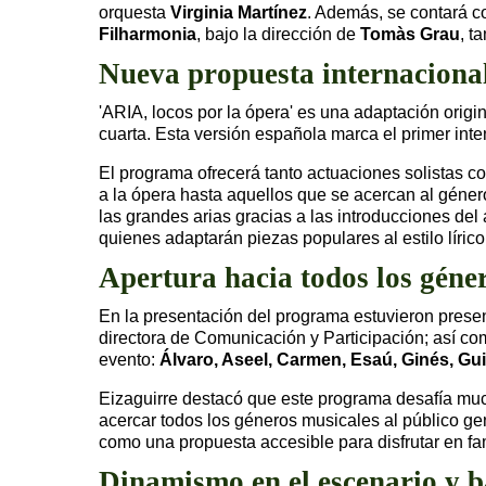
orquesta
Virginia Martínez
. Además, se contará co
Filharmonia
, bajo la dirección de
Tomàs Grau
, t
Nueva propuesta internacional
'ARIA, locos por la ópera' es una adaptación ori
cuarta. Esta versión española marca el primer int
El programa ofrecerá tanto actuaciones solistas c
a la ópera hasta aquellos que se acercan al género
las grandes arias gracias a las introducciones del 
quienes adaptarán piezas populares al estilo lírico
Apertura hacia todos los géne
En la presentación del programa estuvieron prese
directora de Comunicación y Participación; así co
evento:
Álvaro, Aseel, Carmen, Esaú, Ginés, Gui
Eizaguirre destacó que este programa desafía muc
acercar todos los géneros musicales al público ge
como una propuesta accesible para disfrutar en fam
Dinamismo en el escenario y 