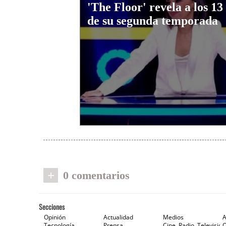
'The Floor' revela a los 13 
de su segunda temporada
+
0 comentarios
Secciones
Opinión
Actualidad
Medios
A
Tecnología
Prensa
Cine, Radio, Televisión