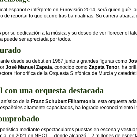
al español e intérprete en Eurovisión 2014, será quien guíe la
o de reportar lo que ocurre tras bambalinas. Su carrera abarca
s por su dedicación a la música y su deseo de ver florecer el ta
a puede ser apreciada por todos.
jurado
onante desde su debut en 1987 junto a grandes figuras como
Jos
nor
José Manuel Zapata
, conocido como
Zapata Tenor
, ha bri
rectora Honorífica de la Orquesta Sinfónica de Murcia y catedrá
al con una orquesta destacada
 artístico de la
Franz Schubert Filharmonia
, esta orquesta ad
spañoles altamente capacitados, ha logrado reconocimiento in
 comprobado
operística mediante espectaculares puestas en escena y vestuar
nicial en 2021 en NPO1 —donde alcanzó 1,2 millones de espec