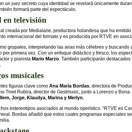
n un juez secreto cuya identidad se revelará únicamente durant
ambién formará parte del espectáculo.
 en televisión
ginal creada por Medialane, productora holandesa que ha emiti
ento internacional del formato y es producida por RTVE en asoci
omo grupales, interpretando las arias más célebres y buscando a
 por primera vez. Con un enfoque didáctico y fresco, los espect
actor y pianista
Mario Marzo
. También participarán destacados
.
ros musicales
ntes figuras clave como
Ana María Bordas
, directora de Prod
mo Tinet Rubira, director de Gestmusic, junto a Lorenzo y Bona.
llem, Jorge, Klaudya, Marina y Merlyn
.
hos estereotipos asociados al mundo operístico. “RTVE es Casa
neral. Bordas añadió que estos cuatro programas especiales se 
ilia.
backstage