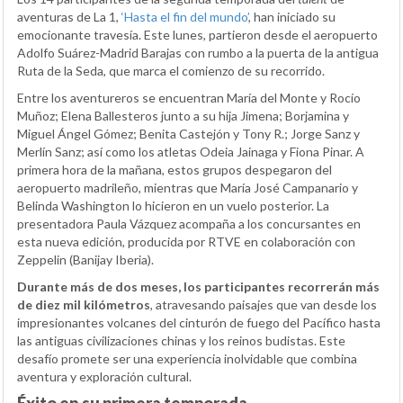
aventuras de La 1,
‘Hasta el fin del mundo’
, han iniciado su
emocionante travesía. Este lunes, partieron desde el aeropuerto
Adolfo Suárez-Madrid Barajas con rumbo a la puerta de la antigua
Ruta de la Seda, que marca el comienzo de su recorrido.
Entre los aventureros se encuentran María del Monte y Rocío
Muñoz; Elena Ballesteros junto a su hija Jimena; Borjamina y
Miguel Ángel Gómez; Benita Castejón y Tony R.; Jorge Sanz y
Merlín Sanz; así como los atletas Odeia Jainaga y Fiona Pinar. A
primera hora de la mañana, estos grupos despegaron del
aeropuerto madrileño, mientras que María José Campanario y
Belinda Washington lo hicieron en un vuelo posterior. La
presentadora Paula Vázquez acompaña a los concursantes en
esta nueva edición, producida por RTVE en colaboración con
Zeppelin (Banijay Iberia).
Durante más de dos meses, los participantes recorrerán más
de diez mil kilómetros
, atravesando paisajes que van desde los
impresionantes volcanes del cinturón de fuego del Pacífico hasta
las antiguas civilizaciones chinas y los reinos budistas. Este
desafío promete ser una experiencia inolvidable que combina
aventura y exploración cultural.