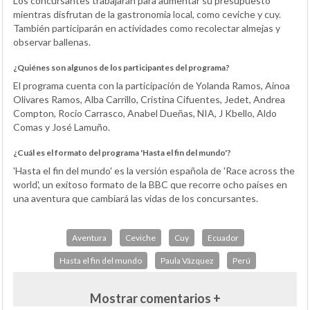
Los concursantes trabajarán para aumentar su presupuesto
mientras disfrutan de la gastronomía local, como ceviche y cuy.
También participarán en actividades como recolectar almejas y
observar ballenas.
¿Quiénes son algunos de los participantes del programa?
El programa cuenta con la participación de Yolanda Ramos, Ainoa
Olivares Ramos, Alba Carrillo, Cristina Cifuentes, Jedet, Andrea
Compton, Rocío Carrasco, Anabel Dueñas, NIA, J Kbello, Aldo
Comas y José Lamuño.
¿Cuál es el formato del programa 'Hasta el fin del mundo'?
'Hasta el fin del mundo' es la versión española de 'Race across the
world', un exitoso formato de la BBC que recorre ocho países en
una aventura que cambiará las vidas de los concursantes.
Aventura
Ceviche
Cuy
Ecuador
Hasta el fin del mundo
Paula Vázquez
Perú
Mostrar comentarios +