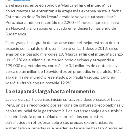
En el más reciente episodio de
‘Hasta el fin del mundo’
, los
concursantes se enfrentan a la etapa más extensa hasta la fecha.
Este nuevo desafío los llevará desde la selva ecuatoriana hacia
Perú, abarcando un recorrido de 2.200 kilómetros que culminará
en Huacachina, un oasis enclavado en el desierto más árido de
Sudamérica.
El programa ha logrado destacarse como el mejor estreno de un
espacio semanal de entretenimiento en La 1 desde 2018. En su
emisión del pasado miércoles 19,
‘Hasta el fin del mundo’
alcanzó
un 15,1% de audiencia, sumando ocho décimas y atrayendo a
179.000 espectadores, con más de 3,1 millones de contactos y
cerca de un millón de televidentes en promedio. En paralelo, ‘Más
allá del fin del mundo’, presentado por Paula Vázquez, también
lideró su franja con un notable 12,2%.
La etapa más larga hasta el momento
Las parejas participantes inician su travesía desde Ecuador hacia
Perú, un país reconocido por ser cuna de culturas precolombinas y
capital mundial de la gastronomía. Los extensos viajes en autobús
les brindarán la oportunidad de apreciar los contrastes
paisajísticos y reflexionar sobre sus propias experiencias. Se
enfrentarán a jornadas que pueden extenderse hasta 22 horas en