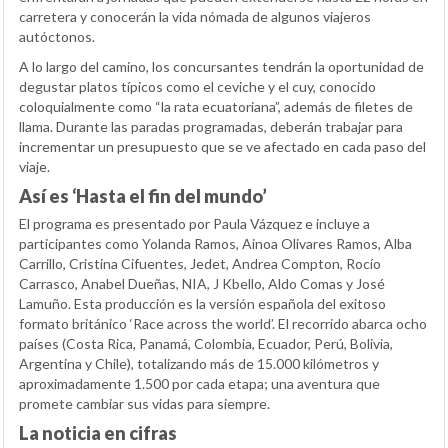
carretera y conocerán la vida nómada de algunos viajeros
autóctonos.
A lo largo del camino, los concursantes tendrán la oportunidad de
degustar platos típicos como el ceviche y el cuy, conocido
coloquialmente como “la rata ecuatoriana”, además de filetes de
llama. Durante las paradas programadas, deberán trabajar para
incrementar un presupuesto que se ve afectado en cada paso del
viaje.
Así es ‘Hasta el fin del mundo’
El programa es presentado por Paula Vázquez e incluye a
participantes como Yolanda Ramos, Ainoa Olivares Ramos, Alba
Carrillo, Cristina Cifuentes, Jedet, Andrea Compton, Rocío
Carrasco, Anabel Dueñas, NIA, J Kbello, Aldo Comas y José
Lamuño. Esta producción es la versión española del exitoso
formato británico ‘Race across the world’. El recorrido abarca ocho
países (Costa Rica, Panamá, Colombia, Ecuador, Perú, Bolivia,
Argentina y Chile), totalizando más de 15.000 kilómetros y
aproximadamente 1.500 por cada etapa; una aventura que
promete cambiar sus vidas para siempre.
La noticia en cifras