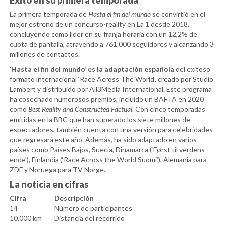
Éxito en su primera temporada
La primera temporada de
Hasta el fin del mundo
se convirtió en el
mejor estreno de un concurso-reality en La 1 desde 2018,
concluyendo como líder en su franja horaria con un 12,2% de
cuota de pantalla, atrayendo a 761.000 seguidores y alcanzando 3
millones de contactos.
‘Hasta el fin del mundo’ es la adaptación española
del exitoso
formato internacional ‘Race Across The World’, creado por Studio
Lambert y distribuido por All3Media International. Este programa
ha cosechado numerosos premios, incluido un BAFTA en 2020
como
Best Reality and Constructed Factual
. Con cinco temporadas
emitidas en la BBC que han superado los siete millones de
espectadores, también cuenta con una versión para celebridades
que regresará este año. Además, ha sido adaptado en varios
países como Países Bajos, Suecia, Dinamarca (‘Først til verdens
ende’), Finlandia (‘Race Across the World Suomi’), Alemania para
ZDF y Noruega para TV Norge.
La noticia en cifras
Cifra
Descripción
14
Número de participantes
10,000 km
Distancia del recorrido