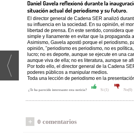
Daniel Gavela reflexionó durante la inaugurac
situación actual del periodismo y su futuro.
El director general de Cadena SER analizó durant
su influencia en la sociedad. En su opinión, el m
libertad de prensa. En este sentido, considera que 
simple y llanamente en evitar que la propaganda ap
Asimismo, Gavela apostó porque el periodismo, par
opinión, "periodismo es periodismo, no es polític
lucro; no es deporte, aunque se ejecute en una ca
aunque viva de ella; no es literatura, aunque se af
Por todo ello, el director general de la Cadena SER
poderes públicos a manipular medios.
Toda una lección de periodismo en la presentació
Si (
1
)
No(
0
)
¿Te ha parecido interesante esta noticia?
+
0 comentarios