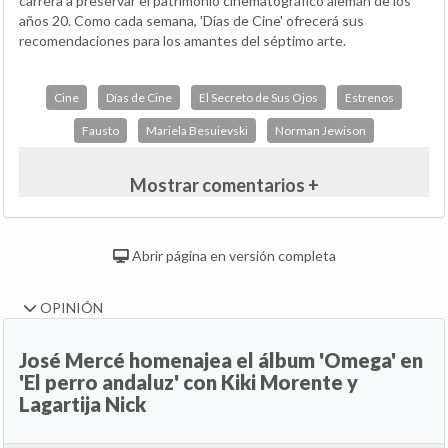
carrera a preservar el patrimonio cinematográfico alemán de los
años 20. Como cada semana, 'Días de Cine' ofrecerá sus
recomendaciones para los amantes del séptimo arte.
Cine
Días de Cine
El Secreto de Sus Ojos
Estrenos
Fausto
Mariela Besuievski
Norman Jewison
Mostrar comentarios +
Abrir página en versión completa
OPINIÓN
José Mercé homenajea el álbum 'Omega' en
'El perro andaluz' con Kiki Morente y
Lagartija Nick