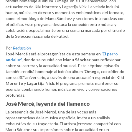
rendirá homenaje al álbum 'Omega' en su 30º aniversario, con
actuaciones de Kiki Morente y Lagartija Nick. La velada incluirá
humor, música en directo y momentos emblemáticos del formato,
como el monólogo de Manu Sánchez y secciones interactivas con
el público. Este programa destaca la conexión entre música y
celebración, especialmente en una semana marcada por el triunfo
de la Selección Española de Fútbol.
Por
Redacción
José Mercé
será el protagonista de esta semana en
‘El perro
andaluz’
, donde se reunirá con
Manu Sánchez
para reflexionar
sobre su carrera y la actualidad musical. Este séptimo episodio
también rendirá homenaje al icónico álbum
‘Omega’
, coincidiendo
con su 30º aniversario, a través de una actuación especial de
Kiki
Morente
y
Lagartija Nick
. El programa promete mantener su
esencia, combinando humor, música en vivo y conversaciones
profundas.
José Mercé, leyenda del flamenco
La presencia de José Mercé, una de las voces más
representativas de la música española, invita a un análisis
exhaustivo de su trayectoria. El artista jerezano compartirá con
Manu Sánchez sus impresiones sobre la actualidad en un