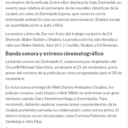
escenarios de la película. Entre ellos destaca la Gala Zootenial, un
evento que celebra el centenario de las murallas climáticas de la
ciudad, así como el
Zootrópolis Express
, que conecta con la
metrópolis animal. En una secuencia emocionante, Shakira escala
un acantilado junto a Judy y Nick.
La música y letra de
Zoo
son fruto del trabajo conjunto de Ed
Sheeran, Blake Slatkin y Shakira. La producción ha sido llevada a
cabo por Blake Slatkin, Alex (A.C.) Castillo, Shakira y Ed Sheeran.
Banda sonora y estreno cinematográfico
La banda sonora de
Zootrópolis 2
, compuesta por el ganador del
Óscar® Michael Giacchino, se lanzará el 21 de noviembre, justo
antes del estreno de la película en cines programado para el 28 de
noviembre.
En esta nueva entrega de Walt Disney Animation Studios, los
policías novatos Judy Hopps y Nick Wilde se enfrentan a un gran
misterio cuando Gary Serpiéntez llega a Zootrópolis. Para
resolverlo, deberán explorar nuevas áreas sorprendentes de la
ciudad, poniendo a prueba su colaboración como nunca antes. El
elenco incluye voces destacadas como Fortune Feimster, Andy
Samberg e Idris Elba.