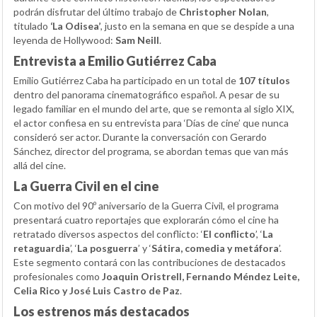
podrán disfrutar del último trabajo de
Christopher Nolan
,
titulado
‘La Odisea’
, justo en la semana en que se despide a una
leyenda de Hollywood:
Sam Neill
.
Entrevista a Emilio Gutiérrez Caba
Emilio Gutiérrez Caba ha participado en un total de
107 títulos
dentro del panorama cinematográfico español. A pesar de su
legado familiar en el mundo del arte, que se remonta al siglo XIX,
el actor confiesa en su entrevista para ‘Días de cine’ que nunca
consideró ser actor. Durante la conversación con Gerardo
Sánchez, director del programa, se abordan temas que van más
allá del cine.
La Guerra Civil en el cine
Con motivo del 90º aniversario de la Guerra Civil, el programa
presentará cuatro reportajes que explorarán cómo el cine ha
retratado diversos aspectos del conflicto: ‘
El conflicto
’, ‘
La
retaguardia
’, ‘
La posguerra
’ y ‘
Sátira, comedia y metáfora
’.
Este segmento contará con las contribuciones de destacados
profesionales como
Joaquin Oristrell, Fernando Méndez Leite,
Celia Rico y José Luis Castro de Paz
.
Los estrenos más destacados