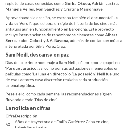
repleto de caras conocidas como
Gorka Otxoa, Adrián Lastra,
Manuela Vellés, Iván Sánchez y Cristina Maisonnave
.
Aprovechando la ocasión, se estrena también el documental
'La
vida es Verdi'
, que celebra un siglo de historia de los cines más
antiguos aún en funcionamiento en Barcelona. Este proyecto
incluye intervenciones de renombrados cineastas como
Albert
Serra, Isabel Coixet y J. A. Bayona
, además de contar con música
interpretada por Silvia Pérez Cruz.
Sam Neill, descansa en paz
Días de cine rinde homenaje a
Sam Neill
, célebre por su papel en
‘
Parque Jurásico
', así como por sus actuaciones memorables en
películas como ‘
La luna en directo’ o ‘La posesión’
. Neill fue uno
de esos actores cuya discreción realzaba cada producción
cinematográfica.
Pese a ello, como cada semana, las recomendaciones siguen
fluyendo desde 'Días de cine'.
La noticia en cifras
Cifra
Descripción
Años de trayectoria de Emilio Gutiérrez Caba en cine,
60
televisión y teatro.