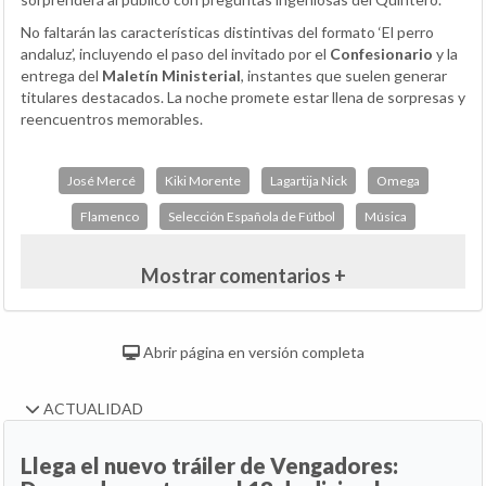
No faltarán las características distintivas del formato ‘El perro
andaluz’, incluyendo el paso del invitado por el
Confesionario
y la
entrega del
Maletín Ministerial
, instantes que suelen generar
titulares destacados. La noche promete estar llena de sorpresas y
reencuentros memorables.
José Mercé
Kiki Morente
Lagartija Nick
Omega
Flamenco
Selección Española de Fútbol
Música
Mostrar comentarios +
Abrir página en versión completa
ACTUALIDAD
Llega el nuevo tráiler de Vengadores: