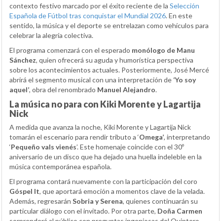
contexto festivo marcado por el éxito reciente de la
Selección
Española de Fútbol tras conquistar el Mundial 2026
. En este
sentido, la música y el deporte se entrelazan como vehículos para
celebrar la alegría colectiva.
El programa comenzará con el esperado
monólogo de Manu
Sánchez
, quien ofrecerá su aguda y humorística perspectiva
sobre los acontecimientos actuales. Posteriormente, José Mercé
abrirá el segmento musical con una interpretación de
‘Yo soy
aquel’
, obra del renombrado
Manuel Alejandro
.
La música no para con Kiki Morente y Lagartija
Nick
A medida que avanza la noche, Kiki Morente y Lagartija Nick
tomarán el escenario para rendir tributo a ‘
Omega’
, interpretando
‘
Pequeño vals vienés
’. Este homenaje coincide con el 30º
aniversario de un disco que ha dejado una huella indeleble en la
música contemporánea española.
El programa contará nuevamente con la participación del coro
Góspel It
, que aportará emoción a momentos clave de la velada.
Además, regresarán
Sobria y Serena
, quienes continuarán su
particular diálogo con el invitado. Por otra parte,
Doña Carmen
sorprenderá al público con preguntas ingeniosas del Quintero.