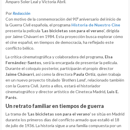
Amparo Soler Leal y Victoria Abril.
Por
Redacción
Con motivo de la conmemoración del 90º aniversario del inicio de
la Guerra Civil española, el programa
Historia de Nuestro Cine
presenta la película
‘Las bicicletas son para el verano’
, dirigida
por Jaime Chávarri en 1984. Esta proyección busca explorar cómo
el cine español, en tiempos de democracia, ha reflejado este
conflicto bélico.
La crítica cinematográfica y colaboradora del programa,
Elsa
Fernández-Santos
, será la encargada de presentar la película.
Durante el coloquio posterior, participarán el propio director
Jaime Chávarri
, así como la directora
Paula Ortiz
, quien trabaja
en un nuevo proyecto titulado
‘Brothers Land’
, relacionado también
con la Guerra Civil. Junto a ellos, estará el historiador
cinematográfico y director artístico de Cineteca Madrid,
Luis E.
Parés
.
Un retrato familiar en tiempos de guerra
La trama de
‘Las bicicletas son para el verano’
se sitúa en Madrid
durante los primeros días del conflicto armado que estalló el 18
de julio de 1936. La historia sigue a una familia compuesta por un