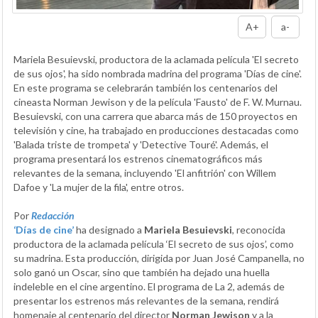
A+
a-
Mariela Besuievski, productora de la aclamada película 'El secreto
de sus ojos', ha sido nombrada madrina del programa 'Días de cine'.
En este programa se celebrarán también los centenarios del
cineasta Norman Jewison y de la película 'Fausto' de F. W. Murnau.
Besuievski, con una carrera que abarca más de 150 proyectos en
televisión y cine, ha trabajado en producciones destacadas como
'Balada triste de trompeta' y 'Detective Touré'. Además, el
programa presentará los estrenos cinematográficos más
relevantes de la semana, incluyendo 'El anfitrión' con Willem
Dafoe y 'La mujer de la fila', entre otros.
Por
Redacción
‘Días de cine’
ha designado a
Mariela Besuievski
, reconocida
productora de la aclamada película ‘El secreto de sus ojos’, como
su madrina. Esta producción, dirigida por Juan José Campanella, no
solo ganó un Oscar, sino que también ha dejado una huella
indeleble en el cine argentino. El programa de La 2, además de
presentar los estrenos más relevantes de la semana, rendirá
homenaje al centenario del director
Norman Jewison
y a la