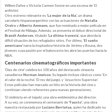
Willem Dafoe y Victoria Carmen Sonne en una escena de ‘El
anfitrión’.
Otro estreno relevante es
‘La mujer de la fila’
, un drama
carcelario hispanoargentino con las actuaciones de
Natalia
Oreiro
y
Alberto Ammann
, que fue nominado a mejor película en
el Festival de Málaga. Además, se presenta el debut directorial de
Brandt Andersen
, titulado
‘La última travesía’
, que aborda la
difícil situación de los refugiados sirios. Por último,
‘El sueño
americano’
narra la inspiradora historia de Jérémy y Bouna, dos
jóvenes cuya pasión por el baloncesto les abre las puertas hacia la
NBA.
Centenarios cinematográficos importantes
'Días de cine' celebra los 100 años del destacado cineasta
canadiense
Norman Jewison
. Su legado incluye clásicos como ‘En
el calor de la noche’, ‘El rey del juego’, y ‘Jesucristo Superstar’.
Estas películas han marcado un hito en la historia del cine y
continúan siendo referentes para nuevas generaciones.
'El violinista en el tejado', una obra emblemática del director.
A su vez, se conmemora el centenario de
'Fausto'
, una obra
maestra restaurada por
Luciano Berriatua
, quien ha dedicado su