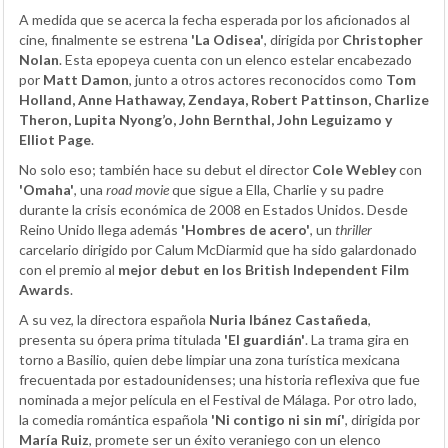
A medida que se acerca la fecha esperada por los aficionados al
cine, finalmente se estrena
'La Odisea'
, dirigida por
Christopher
Nolan
. Esta epopeya cuenta con un elenco estelar encabezado
por
Matt Damon
, junto a otros actores reconocidos como
Tom
Holland, Anne Hathaway, Zendaya, Robert Pattinson, Charlize
Theron, Lupita Nyong’o, John Bernthal, John Leguizamo y
Elliot Page
.
No solo eso; también hace su debut el director
Cole Webley
con
'Omaha'
, una
road movie
que sigue a Ella, Charlie y su padre
durante la crisis económica de 2008 en Estados Unidos. Desde
Reino Unido llega además
'Hombres de acero'
, un
thriller
carcelario dirigido por Calum McDiarmid que ha sido galardonado
con el premio al
mejor debut en los British Independent Film
Awards
.
A su vez, la directora española
Nuria Ibánez Castañeda
,
presenta su ópera prima titulada
'El guardián'
. La trama gira en
torno a Basilio, quien debe limpiar una zona turística mexicana
frecuentada por estadounidenses; una historia reflexiva que fue
nominada a mejor película en el Festival de Málaga. Por otro lado,
la comedia romántica española
'Ni contigo ni sin mí'
, dirigida por
María Ruiz
, promete ser un éxito veraniego con un elenco