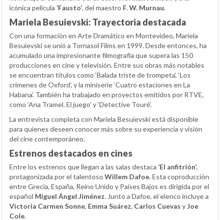
icónica película
‘Fausto’
, del maestro
F. W. Murnau
.
Mariela Besuievski: Trayectoria destacada
Con una formación en Arte Dramático en Montevideo, Mariela
Besuievski se unió a Tornasol Films en 1999. Desde entonces, ha
acumulado una impresionante filmografía que supera las 150
producciones en cine y televisión. Entre sus obras más notables
se encuentran títulos como ‘Balada triste de trompeta’, ‘Los
crímenes de Oxford’, y la miniserie ‘Cuatro estaciones en La
Habana’. También ha trabajado en proyectos emitidos por RTVE,
como ‘Ana Tramel. El juego’ y ‘Detective Touré’.
La entrevista completa con Mariela Besuievski está disponible
para quienes deseen conocer más sobre su experiencia y visión
del cine contemporáneo.
Estrenos destacados en cines
Entre los estrenos que llegan a las salas destaca
‘El anfitrión’
,
protagonizada por el talentoso
Willem Dafoe
. Esta coproducción
entre Grecia, España, Reino Unido y Países Bajos es dirigida por el
español
Miguel Ángel Jiménez
. Junto a Dafoe, el elenco incluye a
Victoria Carmen Sonne
,
Emma Suárez
,
Carlos Cuevas
y
Joe
Cole
.