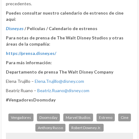
precedentes.
Puedes consultar nuestro calendario de estrenos de cine
aquí:
Disney.es
/ Películas / Calendario de estrenos
Para notas de prensa de The Walt Disney Studios y otras
áreas de la compañía:
https://prensa.disney.es/
Para más información:
Departamento de prensa The Walt Disney Company
Elena Trujillo –
Elena.Trujillo@disney.com
Beatriz Ruano –
Beatriz.Ruano@disney.com
#VengadoresDoomsday
Vengadores
Doomsday
Marvel Studios
Estreno
Cine
Anthony Russo
Robert Downey Jr.