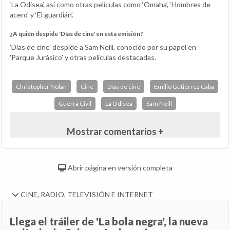
‘La Odisea’, así como otras películas como ‘Omaha’, ‘Hombres de
acero’ y ‘El guardián’.
¿A quién despide 'Días de cine' en esta emisión?
'Días de cine' despide a Sam Neill, conocido por su papel en
'Parque Jurásico' y otras películas destacadas.
Christopher Nolan
Cine
Días de cine
Emilio Gutiérrez Caba
Guerra Civil
La Odisea
Sam Neill
Mostrar comentarios +
Abrir página en versión completa
CINE, RADIO, TELEVISIÓN E INTERNET
Llega el tráiler de 'La bola negra', la nueva