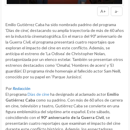
A+
a-
Emilio Gutiérrez Caba ha sido nombrado padrino del programa
'Días de cine', destacando su amplia trayectoria de más de 60 años
en la industria cinematográfica. En el marco del 90º aniversario de
la Guerra Civil, el programa presentará cuatro reportajes que
exploran el impacto del cine en este conflicto. Además, se
anticipa el estreno de 'La Odisea' de Christopher Nolan,
protagonizada por un elenco estelar. También se presentan otros
estrenos destacados como 'Omaha', 'Hombres de acero' y 'El
guardián'. El programa rinde homenaje al fallecido actor Sam Neill,
conocido por su papel en 'Parque Jurásico'.
Por
Redacción
El programa
Días de cine
ha designado al aclamado actor
Emilio
Gutiérrez Caba
como su padrino. Con más de 60 años de carrera
en cine, televisión y teatro, Gutiérrez Caba se convierte en una
figura emblemática del séptimo arte español. Este sábado,
coincidiendo con el
90º aniversario de la Guerra Civil
, se
presentarán cuatro reportajes que examinan el impacto del cine
durante este conflicto histórico. Además, los espectadores