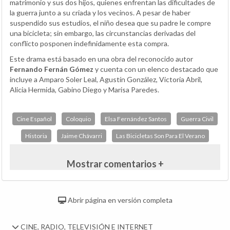
matrimonio y sus dos hijos, quienes enfrentan las dificultades de
la guerra junto a su criada y los vecinos. A pesar de haber
suspendido sus estudios, el niño desea que su padre le compre
una bicicleta; sin embargo, las circunstancias derivadas del
conflicto posponen indefinidamente esta compra.
Este drama está basado en una obra del reconocido autor
Fernando Fernán Gómez
y cuenta con un elenco destacado que
incluye a Amparo Soler Leal, Agustín González, Victoria Abril,
Alicia Hermida, Gabino Diego y Marisa Paredes.
Cine Español
Coloquio
Elsa Fernández Santos
Guerra Civil
Historia
Jaime Chávarri
Las Bicicletas Son Para El Verano
Mostrar comentarios +
Abrir página en versión completa
CINE, RADIO, TELEVISIÓN E INTERNET