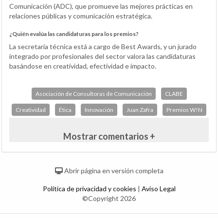
Comunicación (ADC), que promueve las mejores prácticas en
relaciones públicas y comunicación estratégica.
¿Quién evalúa las candidaturas para los premios?
La secretaría técnica está a cargo de Best Awards, y un jurado
integrado por profesionales del sector valora las candidaturas
basándose en creatividad, efectividad e impacto.
Asociación de Consultoras de Comunicación
CLABE
Creatividad
Ética
Innovación
Juan Zafra
Premios W!N
Mostrar comentarios +
Abrir página en versión completa
Política de privacidad y cookies
|
Aviso Legal
©Copyright 2026