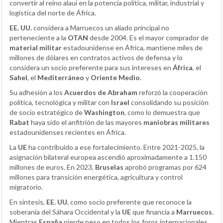
convertir al reino alauí en la potencia política, militar, industrial y
logística del norte de África.
EE. UU.
considera a Marruecos un aliado principal no
perteneciente a la
OTAN
desde 2004. Es el mayor comprador de
material militar
estadounidense en África, mantiene miles de
millones de dólares en contratos activos de defensa y lo
considera un socio preferente para sus intereses en
África
, el
Sahel
, el
Mediterráneo
y
Oriente Medio
.
Su adhesión a los
Acuerdos de Abraham
reforzó la cooperación
política, tecnológica y militar con
Israel
consolidando su posición
de socio estratégico de
Washington
, como lo demuestra que
Rabat
haya sido el anfitrión de las mayores
maniobras militares
estadounidenses recientes en África.
La
UE
ha contribuido a ese fortalecimiento. Entre 2021-2025, la
asignación bilateral europea ascendió aproximadamente a 1.150
millones de euros. En 2023,
Bruselas
aprobó programas por 624
millones para transición energética, agricultura y control
migratorio.
En síntesis,
EE. UU.
como socio preferente que reconoce la
soberanía del Sáhara Occidental y la
UE
que financia a
Marruecos
.
Mientras
España
pierde peso en todos los foros internacionales