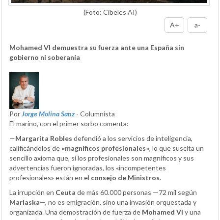
(Foto: Cibeles AI)
A+
a-
Mohamed VI demuestra su fuerza ante una España sin
gobierno ni soberanía
Por
Jorge Molina Sanz
- Columnista
El marino, con el primer sorbo comenta:
—
Margarita Robles
defendió a los servicios de inteligencia,
calificándolos de
«magníficos profesionales»
, lo que suscita un
sencillo axioma que, si los profesionales son magníficos y sus
advertencias fueron ignoradas, los «incompetentes
profesionales» están en el
consejo de Ministros
.
La irrupción en
Ceuta
de más 60.000 personas —72 mil según
Marlaska
—, no es emigración, sino una invasión orquestada y
organizada. Una demostración de fuerza de
Mohamed VI
y una