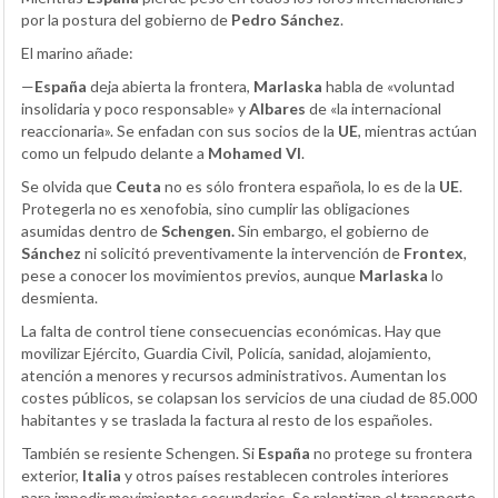
por la postura del gobierno de
Pedro Sánchez
.
El marino añade:
—
España
deja abierta la frontera,
Marlaska
habla de «voluntad
insolidaria y poco responsable» y
Albares
de «la internacional
reaccionaria». Se enfadan con sus socios de la
UE
, mientras actúan
como un felpudo delante a
Mohamed VI
.
Se olvida que
Ceuta
no es sólo frontera española, lo es de la
UE
.
Protegerla no es xenofobia, sino cumplir las obligaciones
asumidas dentro de
Schengen.
Sin embargo, el gobierno de
Sánchez
ni solicitó preventivamente la intervención de
Frontex
,
pese a conocer los movimientos previos, aunque
Marlaska
lo
desmienta.
La falta de control tiene consecuencias económicas. Hay que
movilizar Ejército, Guardia Civil, Policía, sanidad, alojamiento,
atención a menores y recursos administrativos. Aumentan los
costes públicos, se colapsan los servicios de una ciudad de 85.000
habitantes y se traslada la factura al resto de los españoles.
También se resiente Schengen. Si
España
no protege su frontera
exterior,
Italia
y otros países restablecen controles interiores
para impedir movimientos secundarios. Se ralentizan el transporte