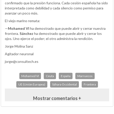
confirmado que la presión funciona. Cada cesión española ha sido
interpretada como debilidad y cada silencio como permiso para
avanzar un poco más.
El viejo marino remata:
—
Mohamed VI
ha demostrado que puede abrir y cerrar nuestra
frontera.
Sánchez
ha demostrado que puede abrir y cerrar los
ojos. Uno ejerce el poder; el otro administra la rendición.
Jorge Molina Sanz
Agitador neuronal
jorge@consultech.es
Mohamed VI
Ceuta
España
Marruecos
UE (Unión Europea)
Sáhara Occidental
Frontera
Mostrar comentarios +