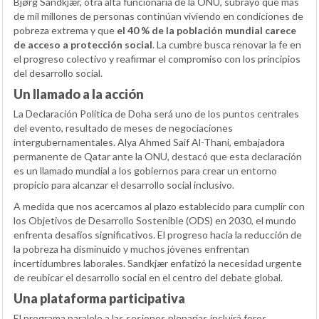
Bjørg Sandkjær, otra alta funcionaria de la ONU, subrayó que más
de mil millones de personas continúan viviendo en condiciones de
pobreza extrema y que
el 40 % de la población mundial carece
de acceso a protección social
. La cumbre busca renovar la fe en
el progreso colectivo y reafirmar el compromiso con los principios
del desarrollo social.
Un llamado a la acción
La Declaración Política de Doha será uno de los puntos centrales
del evento, resultado de meses de negociaciones
intergubernamentales. Alya Ahmed Saif Al-Thani, embajadora
permanente de Qatar ante la ONU, destacó que esta declaración
es un llamado mundial a los gobiernos para crear un entorno
propicio para alcanzar el desarrollo social inclusivo.
A medida que nos acercamos al plazo establecido para cumplir con
los Objetivos de Desarrollo Sostenible (ODS) en 2030, el mundo
enfrenta desafíos significativos. El progreso hacia la reducción de
la pobreza ha disminuido y muchos jóvenes enfrentan
incertidumbres laborales. Sandkjær enfatizó la necesidad urgente
de reubicar el desarrollo social en el centro del debate global.
Una plataforma participativa
El programa paralelo a las sesiones plenarias incluirá foros