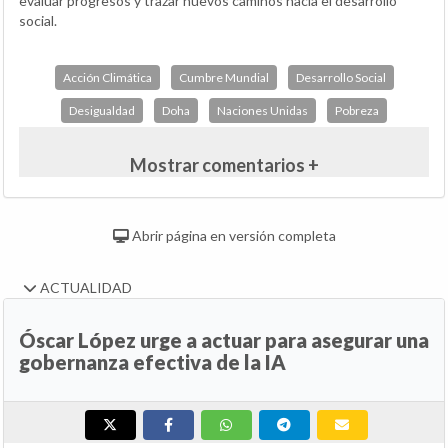
evaluar progresos y trazar nuevos caminos hacia el desarrollo
social.
Acción Climática
Cumbre Mundial
Desarrollo Social
Desigualdad
Doha
Naciones Unidas
Pobreza
Mostrar comentarios +
Abrir página en versión completa
ACTUALIDAD
Óscar López urge a actuar para asegurar una
gobernanza efectiva de la IA