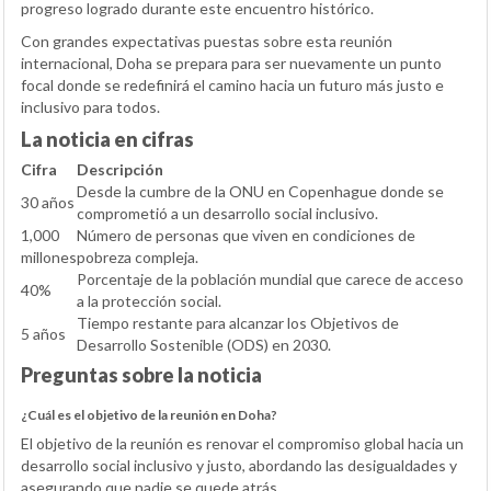
progreso logrado durante este encuentro histórico.
Con grandes expectativas puestas sobre esta reunión
internacional, Doha se prepara para ser nuevamente un punto
focal donde se redefinirá el camino hacia un futuro más justo e
inclusivo para todos.
La noticia en cifras
Cifra
Descripción
Desde la cumbre de la ONU en Copenhague donde se
30 años
comprometió a un desarrollo social inclusivo.
1,000
Número de personas que viven en condiciones de
millones
pobreza compleja.
Porcentaje de la población mundial que carece de acceso
40%
a la protección social.
Tiempo restante para alcanzar los Objetivos de
5 años
Desarrollo Sostenible (ODS) en 2030.
Preguntas sobre la noticia
¿Cuál es el objetivo de la reunión en Doha?
El objetivo de la reunión es renovar el compromiso global hacia un
desarrollo social inclusivo y justo, abordando las desigualdades y
asegurando que nadie se quede atrás.