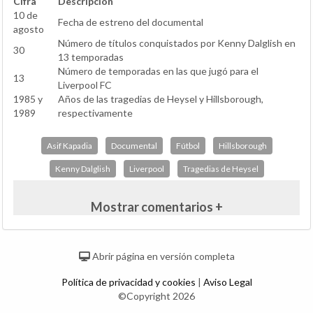
Cifra
Descripción
10 de
Fecha de estreno del documental
agosto
Número de títulos conquistados por Kenny Dalglish en
30
13 temporadas
Número de temporadas en las que jugó para el
13
Liverpool FC
1985 y
Años de las tragedias de Heysel y Hillsborough,
1989
respectivamente
Asif Kapadia
Documental
Fútbol
Hillsborough
Kenny Dalglish
Liverpool
Tragedias de Heysel
Mostrar comentarios +
Abrir página en versión completa
Política de privacidad y cookies
|
Aviso Legal
©Copyright 2026