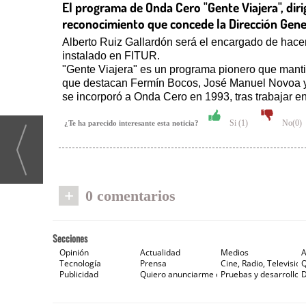
El programa de Onda Cero "Gente Viajera", dir
reconocimiento que concede la Dirección Gener
Alberto Ruiz Gallardón será el encargado de hacer
instalado en FITUR.
"Gente Viajera" es un programa pionero que manti
que destacan Fermín Bocos, José Manuel Novoa y J
se incorporó a Onda Cero en 1993, tras trabajar e
Si (
1
)
No(
0
)
¿Te ha parecido interesante esta noticia?
+
0 comentarios
Secciones
Opinión
Actualidad
Medios
A
Tecnología
Prensa
Cine, Radio, Televisión
Publicidad
Quiero anunciarme en Gaceta de Prensa
Pruebas y desarrollos
D