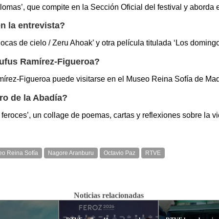
omas’, que compite en la Sección Oficial del festival y aborda 
 la entrevista?
cas de cielo / Zeru Ahoak’ y otra película titulada ‘Los domin
aufus Ramírez-Figueroa?
írez-Figueroa puede visitarse en el Museo Reina Sofía de Mad
ro de la Abadía?
feroces’, un collage de poemas, cartas y reflexiones sobre la v
o Reina Sofía
Nagore Aranburu
Octavio Paz
RTVE
Noticias relacionadas