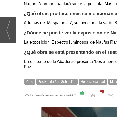
Nagore Aranburu hablará sobre la película ‘Maspal
¿Qué otras producciones se mencionan en
Además de ‘Maspalomas’, se menciona la serie ‘Bo
¿Dónde se puede ver la exposición de N
La exposición ‘Espectro luminosos’ de Naufus Ram
¿Qué obra se está presentando en el Teat
En el Teatro de la Abadía se presenta ‘Los amores 
Paz.
Cine
Festival de San Sebastián
Homosexualidad
Muse
Si (
0
)
No(
0
)
¿Te ha parecido interesante esta noticia?