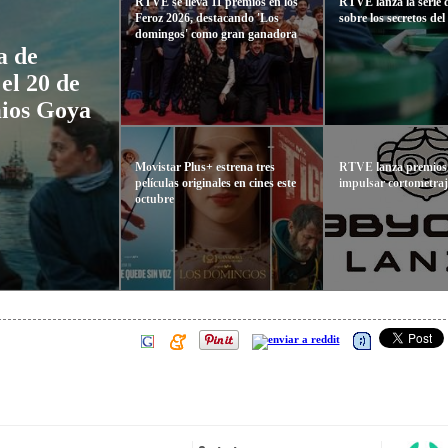
RTVE se lleva 11 premios en los
RTVE lanza la serie
Feroz 2026, destacando 'Los
sobre los secretos d
domingos' como gran ganadora
a de
el 20 de
mios Goya
Movistar Plus+ estrena tres
RTVE lanza premios
películas originales en cines este
impulsar cortometraj
octubre