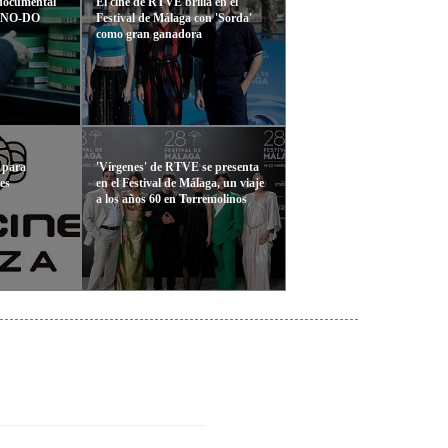
 documental
El cine de RTVE brilla en el
el NO-DO
Festival de Málaga con 'Sorda'
como gran ganadora
 para
'Vírgenes' de RTVE se presenta
es
en el Festival de Málaga, un viaje
a los años 60 en Torremolinos