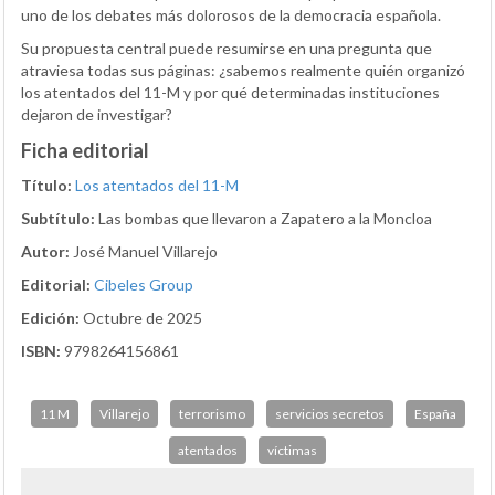
uno de los debates más dolorosos de la democracia española.
Su propuesta central puede resumirse en una pregunta que
atraviesa todas sus páginas: ¿sabemos realmente quién organizó
los atentados del 11-M y por qué determinadas instituciones
dejaron de investigar?
Ficha editorial
Título:
Los atentados del 11-M
Subtítulo:
Las bombas que llevaron a Zapatero a la Moncloa
Autor:
José Manuel Villarejo
Editorial:
Cibeles Group
Edición:
Octubre de 2025
ISBN:
9798264156861
11 M
Villarejo
terrorismo
servicios secretos
España
atentados
víctimas