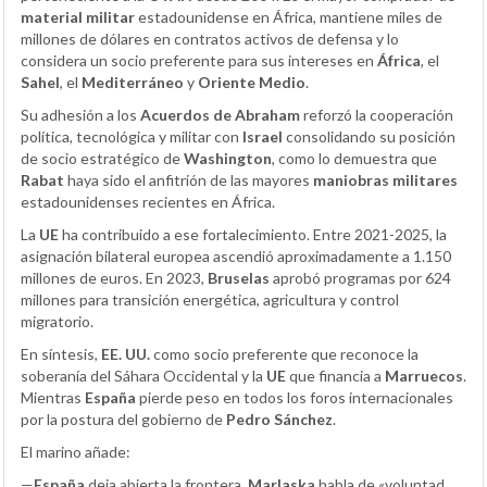
material militar
estadounidense en África, mantiene miles de
millones de dólares en contratos activos de defensa y lo
considera un socio preferente para sus intereses en
África
, el
Sahel
, el
Mediterráneo
y
Oriente Medio
.
Su adhesión a los
Acuerdos de Abraham
reforzó la cooperación
política, tecnológica y militar con
Israel
consolidando su posición
de socio estratégico de
Washington
, como lo demuestra que
Rabat
haya sido el anfitrión de las mayores
maniobras militares
estadounidenses recientes en África.
La
UE
ha contribuido a ese fortalecimiento. Entre 2021-2025, la
asignación bilateral europea ascendió aproximadamente a 1.150
millones de euros. En 2023,
Bruselas
aprobó programas por 624
millones para transición energética, agricultura y control
migratorio.
En síntesis,
EE. UU.
como socio preferente que reconoce la
soberanía del Sáhara Occidental y la
UE
que financia a
Marruecos
.
Mientras
España
pierde peso en todos los foros internacionales
por la postura del gobierno de
Pedro Sánchez
.
El marino añade:
—
España
deja abierta la frontera,
Marlaska
habla de «voluntad