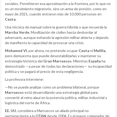
sociales. Permitieron esa aproximación a la frontera, por lo que no
es un movimiento migratorio, sino un arma de presión, como en
mayo de 2021, cuando entraron más de 10.000 personas en
Ceuta
.
Una técnica de manual sobre la guerra híbrida y que recuerda la
Marcha Verde
. Movilización de civiles hasta desbordar al
adversario, aunque evitando la agresión militar abierta y dejando
de manifiesto la capacidad de provocar una crisis.
Mohamed VI
, por ahora, no pretende ocupar
Ceuta
ni
Melilla
,
pero demuestra que puede desestabilizarlas y mantener su
estrategia histórica del
Gran Marruecos
. Mientras
España
ha
demostrado —a pesar de todas las declaraciones— su incapacidad
política y se pagará el precio de esta negligencia.
La profesora interviene:
—No se puede analizar como un problema bilateral, porque
Marruecos
está desarrollando una estrategia global para
convertir al reino alauí en la potencia política, militar, industrial y
logística del norte de África.
EE. UU.
considera a Marruecos un aliado principal no
perteneciente a la
OTAN
desde 2004. Es el mayor comprador de