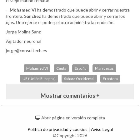
El viejo marino remata:
—
Mohamed VI
ha demostrado que puede abrir y cerrar nuestra
frontera.
Sánchez
ha demostrado que puede abrir y cerrar los
ojos. Uno ejerce el poder; el otro administra la rendición.
Jorge Molina Sanz
Agitador neuronal
jorge@consultech.es
Mohamed VI
Ceuta
España
Marruecos
UE (Unión Europea)
Sáhara Occidental
Frontera
Mostrar comentarios +
Abrir página en versión completa
Política de privacidad y cookies
|
Aviso Legal
©Copyright 2026