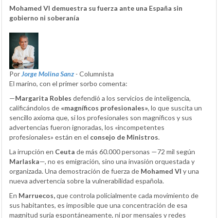
Mohamed VI demuestra su fuerza ante una España sin
gobierno ni soberanía
Por
Jorge Molina Sanz
- Columnista
El marino, con el primer sorbo comenta:
—
Margarita Robles
defendió a los servicios de inteligencia,
calificándolos de
«magníficos profesionales»
, lo que suscita un
sencillo axioma que, si los profesionales son magníficos y sus
advertencias fueron ignoradas, los «incompetentes
profesionales» están en el
consejo de Ministros
.
La irrupción en
Ceuta
de más 60.000 personas —72 mil según
Marlaska
—, no es emigración, sino una invasión orquestada y
organizada. Una demostración de fuerza de
Mohamed VI
y una
nueva advertencia sobre la vulnerabilidad española.
En
Marruecos,
que controla policialmente cada movimiento de
sus habitantes, es imposible que una concentración de esa
magnitud surja espontáneamente, ni por mensajes y redes