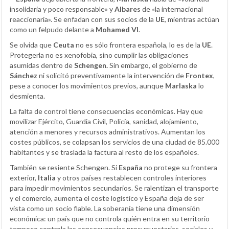
insolidaria y poco responsable» y
Albares
de «la internacional
reaccionaria». Se enfadan con sus socios de la
UE
, mientras actúan
como un felpudo delante a
Mohamed VI
.
Se olvida que
Ceuta
no es sólo frontera española, lo es de la
UE
.
Protegerla no es xenofobia, sino cumplir las obligaciones
asumidas dentro de
Schengen.
Sin embargo, el gobierno de
Sánchez
ni solicitó preventivamente la intervención de
Frontex
,
pese a conocer los movimientos previos, aunque
Marlaska
lo
desmienta.
La falta de control tiene consecuencias económicas. Hay que
movilizar Ejército, Guardia Civil, Policía, sanidad, alojamiento,
atención a menores y recursos administrativos. Aumentan los
costes públicos, se colapsan los servicios de una ciudad de 85.000
habitantes y se traslada la factura al resto de los españoles.
También se resiente Schengen. Si
España
no protege su frontera
exterior,
Italia
y otros países restablecen controles interiores
para impedir movimientos secundarios. Se ralentizan el transporte
y el comercio, aumenta el coste logístico y España deja de ser
vista como un socio fiable. La soberanía tiene una dimensión
económica: un país que no controla quién entra en su territorio
tampoco controla las consecuencias presupuestarias, sociales y