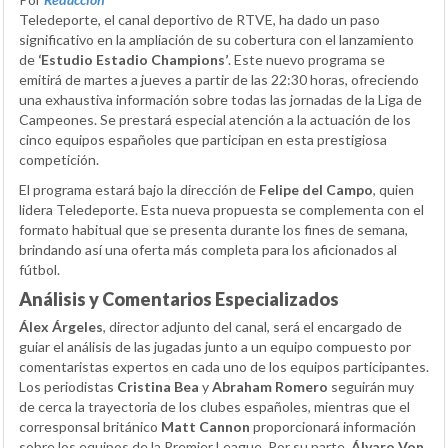
Teledeporte, el canal deportivo de RTVE, ha dado un paso
significativo en la ampliación de su cobertura con el lanzamiento
de
‘Estudio Estadio Champions’
. Este nuevo programa se
emitirá de martes a jueves a partir de las 22:30 horas, ofreciendo
una exhaustiva información sobre todas las jornadas de la Liga de
Campeones. Se prestará especial atención a la actuación de los
cinco equipos españoles que participan en esta prestigiosa
competición.
El programa estará bajo la dirección de
Felipe del Campo
, quien
lidera Teledeporte. Esta nueva propuesta se complementa con el
formato habitual que se presenta durante los fines de semana,
brindando así una oferta más completa para los aficionados al
fútbol.
Análisis y Comentarios Especializados
Álex Árgeles
, director adjunto del canal, será el encargado de
guiar el análisis de las jugadas junto a un equipo compuesto por
comentaristas expertos en cada uno de los equipos participantes.
Los periodistas
Cristina Bea
y
Abraham Romero
seguirán muy
de cerca la trayectoria de los clubes españoles, mientras que el
corresponsal británico
Matt Cannon
proporcionará información
sobre los equipos de la Premier League. Por su parte,
Álvaro Von