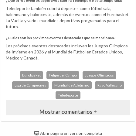
¿Qué otros eventos deportivos cubrirá Teledeporte esta temporada?
Teledeporte también cubrirá deportes como fútbol sala,
balonmano y baloncesto, además de eventos como el Eurobasket,
La Vuelta y varios mundiales deportivos programados para el
futuro.
¿Cuáles son los próximos eventos destacados que se mencionan?
Los próximos eventos destacados incluyen los Juegos Olímpicos
de Invierno en 2026 y el Mundial de Fútbol en Estados Unidos,
México y Canadá.
Eurobasket
Felipe del Campo
Juegos Olímpicos
Liga de Campeones
Mundial de Atletismo
Rayo Vallecano
Teledeporte
Mostrar comentarios +
Abrir página en versión completa