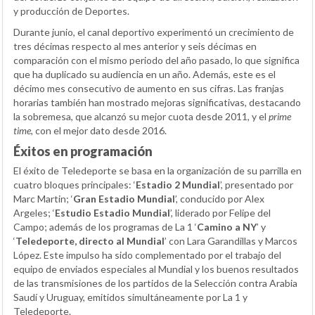
y producción de Deportes.
Durante junio, el canal deportivo experimentó un crecimiento de
tres décimas respecto al mes anterior y seis décimas en
comparación con el mismo periodo del año pasado, lo que significa
que ha duplicado su audiencia en un año. Además, este es el
décimo mes consecutivo de aumento en sus cifras. Las franjas
horarias también han mostrado mejoras significativas, destacando
la sobremesa, que alcanzó su mejor cuota desde 2011, y el
prime
time
, con el mejor dato desde 2016.
Éxitos en programación
El éxito de Teledeporte se basa en la organización de su parrilla en
cuatro bloques principales: ‘
Estadio 2 Mundial
’, presentado por
Marc Martin; ‘
Gran Estadio Mundial
’, conducido por Alex
Argeles; ‘
Estudio Estadio Mundial
’, liderado por Felipe del
Campo; además de los programas de La 1 ‘
Camino a NY
’ y
‘
Teledeporte, directo al Mundial
’ con Lara Garandillas y Marcos
López. Este impulso ha sido complementado por el trabajo del
equipo de enviados especiales al Mundial y los buenos resultados
de las transmisiones de los partidos de la Selección contra Arabia
Saudí y Uruguay, emitidos simultáneamente por La 1 y
Teledeporte.