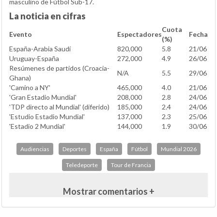
masculino de Fútbol Sub-17.
La noticia en cifras
Cuota
Evento
Espectadores
Fecha
(%)
España-Arabia Saudí
820,000
5.8
21/06
Uruguay-España
272,000
4.9
26/06
Resúmenes de partidos (Croacia-
N/A
5.5
29/06
Ghana)
'Camino a NY'
465,000
4.0
21/06
'Gran Estadio Mundial'
208,000
2.8
24/06
'TDP directo al Mundial' (diferido)
185,000
2.4
24/06
'Estudio Estadio Mundial'
137,000
2.3
25/06
'Estadio 2 Mundial'
144,000
1.9
30/06
Audiencias
Deportes
España
Fútbol
Mundial 2026
Teledeporte
Tour de Francia
Mostrar comentarios +