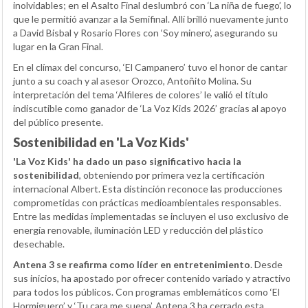
inolvidables; en el Asalto Final deslumbró con ‘La niña de fuego’, lo
que le permitió avanzar a la Semifinal. Allí brilló nuevamente junto
a David Bisbal y Rosario Flores con ‘Soy minero’, asegurando su
lugar en la Gran Final.
En el clímax del concurso, ‘El Campanero’ tuvo el honor de cantar
junto a su coach y al asesor Orozco, Antoñito Molina. Su
interpretación del tema ‘Alfileres de colores’ le valió el título
indiscutible como ganador de ‘La Voz Kids 2026’ gracias al apoyo
del público presente.
Sostenibilidad en 'La Voz Kids'
'La Voz Kids' ha dado un paso significativo hacia la
sostenibilidad
, obteniendo por primera vez la certificación
internacional Albert. Esta distinción reconoce las producciones
comprometidas con prácticas medioambientales responsables.
Entre las medidas implementadas se incluyen el uso exclusivo de
energía renovable, iluminación LED y reducción del plástico
desechable.
Antena 3 se reafirma como líder en entretenimiento
. Desde
sus inicios, ha apostado por ofrecer contenido variado y atractivo
para todos los públicos. Con programas emblemáticos como ‘El
Hormiguero’ y ‘Tu cara me suena’, Antena 3 ha cerrado esta