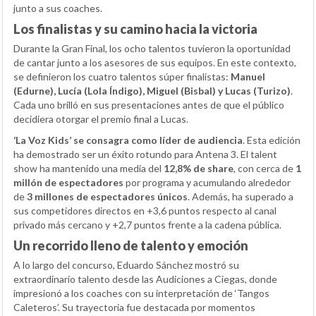
junto a sus coaches.
Los finalistas y su camino hacia la victoria
Durante la Gran Final, los ocho talentos tuvieron la oportunidad
de cantar junto a los asesores de sus equipos. En este contexto,
se definieron los cuatro talentos súper finalistas:
Manuel
(Edurne), Lucía (Lola Índigo), Miguel (Bisbal) y Lucas (Turizo)
.
Cada uno brilló en sus presentaciones antes de que el público
decidiera otorgar el premio final a Lucas.
‘La Voz Kids’ se consagra como líder de audiencia
. Esta edición
ha demostrado ser un éxito rotundo para Antena 3. El talent
show ha mantenido una media del
12,8% de share
, con cerca de
1
millón de espectadores
por programa y acumulando alrededor
de
3 millones de espectadores únicos
. Además, ha superado a
sus competidores directos en +3,6 puntos respecto al canal
privado más cercano y +2,7 puntos frente a la cadena pública.
Un recorrido lleno de talento y emoción
A lo largo del concurso, Eduardo Sánchez mostró su
extraordinario talento desde las Audiciones a Ciegas, donde
impresionó a los coaches con su interpretación de ‘Tangos
Caleteros’. Su trayectoria fue destacada por momentos