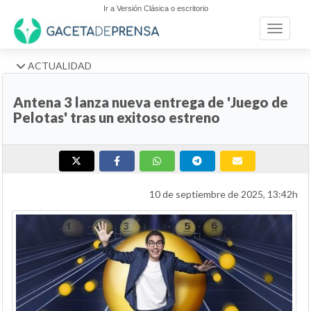
Ir a Versión Clásica o escritorio
Toggle n
ACTUALIDAD
Antena 3 lanza nueva entrega de 'Juego de
Pelotas' tras un exitoso estreno
10 de septiembre de 2025, 13:42h