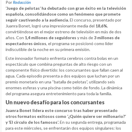
Por
Redacción
‘Juego de pelotas’ ha debutado con gran éxito en la televisión
española, consolidándose como un fenómeno que promete
seguir cautivando a la audiencia.
El concurso, presentado por
Juanra Bonet, logró una impresionante media del
18,6%
,
convirtiéndose en el mejor estreno de televisión en más de dos
años. Con
1,4 millones de seguidores
y más de
3 millones de
espectadores únicos
, el programa se posicionó como líder
indiscutible de la noche en su primera emisión.
Este innovador formato enfrenta cerebros contra bolas en un
espectáculo que combina preguntas de alto riesgo con un
componente físico divertido: los concursantes que fallan caen al
agua. Cada episodio presenta a dos equipos que luchan por un
premio monetario en una “batalla de pelotas”, utilizando seis
enormes esferas y una piscina como telón de fondo. La dinámica
del programa asegura entretenimiento para toda la familia.
Un nuevo desafío para los concursantes
Juanra Bonet lidera este concurso tras haber presentado
otros formatos exitosos como ‘¿Quién quiere ser millonario?’
y ‘El círculo de los famosos’.
En su segunda entrega, programada
para este miércoles, se enfrentarán dos equipos singulares: los