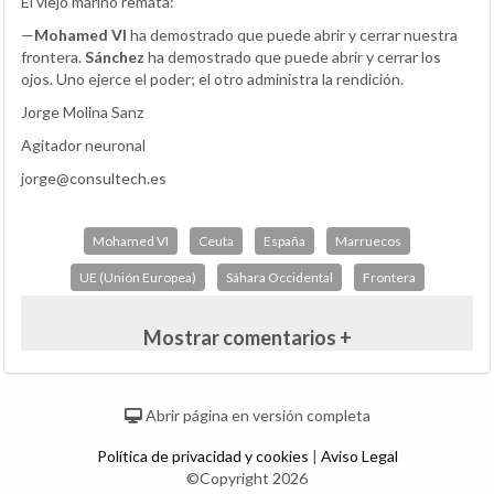
El viejo marino remata:
—
Mohamed VI
ha demostrado que puede abrir y cerrar nuestra
frontera.
Sánchez
ha demostrado que puede abrir y cerrar los
ojos. Uno ejerce el poder; el otro administra la rendición.
Jorge Molina Sanz
Agitador neuronal
jorge@consultech.es
Mohamed VI
Ceuta
España
Marruecos
UE (Unión Europea)
Sáhara Occidental
Frontera
Mostrar comentarios +
Abrir página en versión completa
Política de privacidad y cookies
|
Aviso Legal
©Copyright 2026