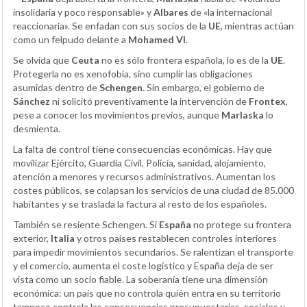
insolidaria y poco responsable» y
Albares
de «la internacional
reaccionaria». Se enfadan con sus socios de la
UE
, mientras actúan
como un felpudo delante a
Mohamed VI
.
Se olvida que
Ceuta
no es sólo frontera española, lo es de la
UE
.
Protegerla no es xenofobia, sino cumplir las obligaciones
asumidas dentro de
Schengen.
Sin embargo, el gobierno de
Sánchez
ni solicitó preventivamente la intervención de
Frontex
,
pese a conocer los movimientos previos, aunque
Marlaska
lo
desmienta.
La falta de control tiene consecuencias económicas. Hay que
movilizar Ejército, Guardia Civil, Policía, sanidad, alojamiento,
atención a menores y recursos administrativos. Aumentan los
costes públicos, se colapsan los servicios de una ciudad de 85.000
habitantes y se traslada la factura al resto de los españoles.
También se resiente Schengen. Si
España
no protege su frontera
exterior,
Italia
y otros países restablecen controles interiores
para impedir movimientos secundarios. Se ralentizan el transporte
y el comercio, aumenta el coste logístico y España deja de ser
vista como un socio fiable. La soberanía tiene una dimensión
económica: un país que no controla quién entra en su territorio
tampoco controla las consecuencias presupuestarias, sociales y