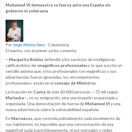
Mohamed VI demuestra su fuerza ante una España sin
gobierno ni soberanía
Por
Jorge Molina Sanz
- Columnista
El marino, con el primer sorbo comenta:
—
Margarita Robles
defendió a los servicios de inteligencia,
calificándolos de
«magníficos profesionales»
, lo que suscita un
sencillo axioma que, si los profesionales son magníficos y sus
advertencias fueron ignoradas, los «incompetentes
profesionales» están en el
consejo de Ministros
.
La irrupción en
Ceuta
de más 60.000 personas —72 mil según
Marlaska
—, no es emigración, sino una invasión orquestada y
organizada. Una demostración de fuerza de
Mohamed VI
y una
nueva advertencia sobre la vulnerabilidad española.
En
Marruecos,
que controla policialmente cada movimiento de
sus habitantes, es imposible que una concentración de esa
magnitud surja espontáneamente, ni por mensajes y redes