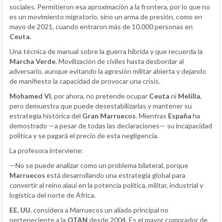
sociales. Permitieron esa aproximación a la frontera, por lo que no
es un movimiento migratorio, sino un arma de presión, como en
mayo de 2021, cuando entraron más de 10.000 personas en
Ceuta
.
Una técnica de manual sobre la guerra híbrida y que recuerda la
Marcha Verde
. Movilización de civiles hasta desbordar al
adversario, aunque evitando la agresión militar abierta y dejando
de manifiesto la capacidad de provocar una crisis.
Mohamed VI
, por ahora, no pretende ocupar
Ceuta
ni
Melilla
,
pero demuestra que puede desestabilizarlas y mantener su
estrategia histórica del
Gran Marruecos
. Mientras
España
ha
demostrado —a pesar de todas las declaraciones— su incapacidad
política y se pagará el precio de esta negligencia.
La profesora interviene:
—No se puede analizar como un problema bilateral, porque
Marruecos
está desarrollando una estrategia global para
convertir al reino alauí en la potencia política, militar, industrial y
logística del norte de África.
EE. UU.
considera a Marruecos un aliado principal no
perteneciente a la
OTAN
desde 2004. Es el mayor comprador de