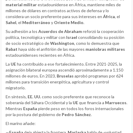
material militar
estadounidense en África, mantiene miles de
millones de dólares en contratos activos de defensa y lo
considera un socio preferente para sus intereses en
África
, el
Sahel
, el
Mediterráneo
y
Oriente Medio
.
Su adhesión a los
Acuerdos de Abraham
reforzó la cooperación
política, tecnológica y militar con
Israel
consolidando su posición
de socio estratégico de
Washington
, como lo demuestra que
Rabat
haya sido el anfitrión de las mayores
maniobras militares
estadounidenses recientes en África.
La
UE
ha contribuido a ese fortalecimiento. Entre 2021-2025, la
asignación bilateral europea ascendió aproximadamente a 1.150
millones de euros. En 2023,
Bruselas
aprobó programas por 624
millones para transición energética, agricultura y control
migratorio.
En síntesis,
EE. UU.
como socio preferente que reconoce la
soberanía del Sáhara Occidental y la
UE
que financia a
Marruecos
.
Mientras
España
pierde peso en todos los foros internacionales
por la postura del gobierno de
Pedro Sánchez
.
El marino añade:
—
España
deja abierta la frontera,
Marlaska
habla de «voluntad