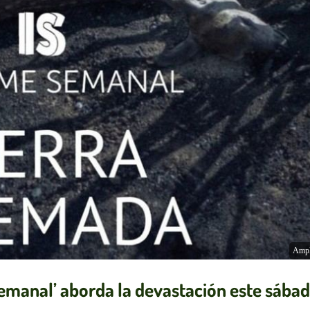
Ampl
emanal’ aborda la devastación este sába