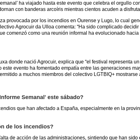
Semanal’ ha viajado hasta este evento que celebra el orgullo co
dornan con banderas arcoíris mientras cientos acuden a disfrutar 
teza provocada por los incendios en Ourense y Lugo, lo cual gen
lectivo Agrocuir da Ulloa comenta: “Ha sido complicado decidir s
o que comenzó como una reunión informal ha evolucionado hacia
uxa donde nació Agrocuir, explica que “el festival representa 
mo este evento ha fomentado empatía entre las generaciones may
a permitido a muchos miembros del colectivo LGTBIQ+ mostrarse
'Informe Semanal' este sábado?
cendios que han afectado a España, especialmente en la provin
ón de los incendios?
a falta de acción de las administraciones, sintiendo que han s