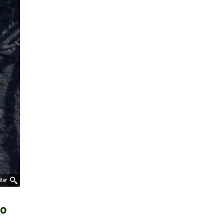
iar
do