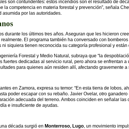
ales son contundentes: estos incendios son el resultado de déca
ene la competencia en materia forestal y prevención”, señala C
ad asumida por las autoridades.
anos
durante los últimos tres años. Aseguran que les hicieron creer
 realmente. El programa también ha conversado con bomberos 
os ni siquiera tienen reconocida su categoría profesional y está
Ingeniería Forestal y Medio Natural, subraya que “la despoblaci
es fuertes dedicadas al servicio rural, pero ahora se enfrentan 
icultades para quienes aún residen allí, afectando gravemente a 
mantes en Zamora, expresa su temor: “En esta tierra de lobos, a
ta poder escapar con su rebaño. Javier Ovelar, otro ganadero 
eparación adecuada del terreno. Ambos coinciden en señalar las 
rdía e insuficiente de ayudas.
 una década surgió en
Monterroso, Lugo
, un movimiento impuls