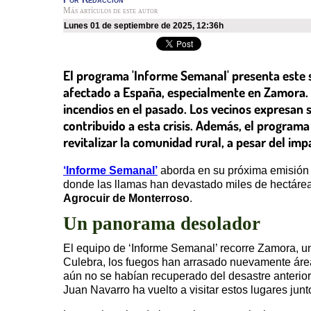
Más artículos de este autor
lunes 01 de septiembre de 2025
,
12:36h
El programa 'Informe Semanal' presenta este s
afectado a España, especialmente en Zamora. L
incendios en el pasado. Los vecinos expresan s
contribuido a esta crisis. Además, el programa
revitalizar la comunidad rural, a pesar del imp
‘Informe Semanal’
aborda en su próxima emisión l
donde las llamas han devastado miles de hectáreas
Agrocuir de Monterroso
.
Un panorama desolador
El equipo de ‘Informe Semanal’ recorre Zamora, una
Culebra, los fuegos han arrasado nuevamente áreas
aún no se habían recuperado del desastre anterior.
Juan Navarro ha vuelto a visitar estos lugares j