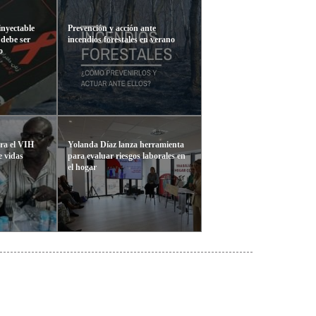
nyectable
Prevención y acción ante
 debe ser
incendios forestales en verano
o
ra el VIH
Yolanda Díaz lanza herramienta
e vidas
para evaluar riesgos laborales en
el hogar