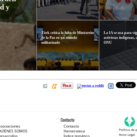
d y
Türk critica la falta de Ministerios
La IA se usa para vig
de la Paz en un mundo
activistas indígenas, 
militarizado
ONU
Contacto
sociaciones
Contacto
Política de 
 e Internet
QUÍENES SOMOS
Hemeroteca
Aviso Legal
esarrollos
Índice temático