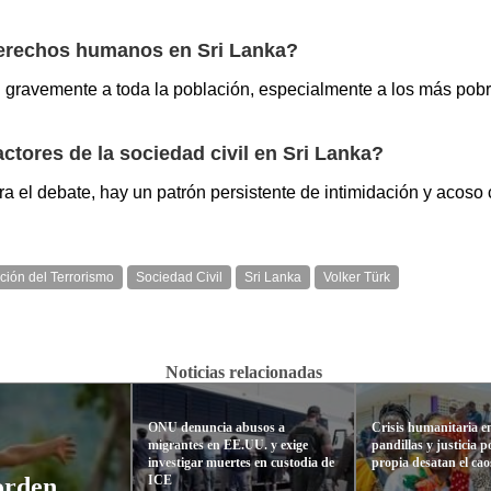
derechos humanos en Sri Lanka?
an gravemente a toda la población, especialmente a los más pob
tores de la sociedad civil en Sri Lanka?
a el debate, hay un patrón persistente de intimidación y acoso c
ción del Terrorismo
Sociedad Civil
Sri Lanka
Volker Türk
Noticias relacionadas
ONU denuncia abusos a
Crisis humanitaria en
migrantes en EE.UU. y exige
pandillas y justicia 
investigar muertes en custodia de
propia desatan el cao
ICE
orden