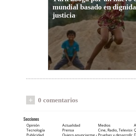
mundial basado en dignida
justicia
+
0 comentarios
Secciones
Opinión
Actualidad
Medios
A
Tecnología
Prensa
Cine, Radio, Televisión
Publicidad
Quiero anunciarme en Gaceta de Prensa
Pruebas y desarrollos
D