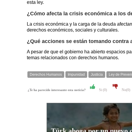
esta ley.
¿Cómo afecta la crisis económica a los 
La crisis económica y la carga de la deuda afect
derechos económicos, sociales y culturales.
¿Qué acciones se están tomando contra ac
A pesar de que el gobierno ha abierto espacios par
temas relacionados con derechos humanos.
Derechos Humanos
Impunidad
Justicia
Ley de Preven
Si (
0
)
No(
0
)
¿Te ha parecido interesante esta noticia?
Türk aboga por un nuevo 