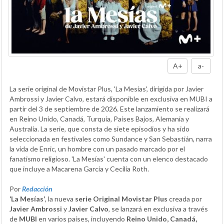
A+
a-
La serie original de Movistar Plus, 'La Mesías', dirigida por Javier
Ambrossi y Javier Calvo, estará disponible en exclusiva en MUBI a
partir del 3 de septiembre de 2026. Este lanzamiento se realizará
en Reino Unido, Canadá, Turquía, Países Bajos, Alemania y
Australia. La serie, que consta de siete episodios y ha sido
seleccionada en festivales como Sundance y San Sebastián, narra
la vida de Enric, un hombre con un pasado marcado por el
fanatismo religioso. 'La Mesías' cuenta con un elenco destacado
que incluye a Macarena García y Cecilia Roth.
Por
Redacción
‘La Mesías’
, la nueva
serie Original Movistar Plus
creada por
Javier Ambrossi
y
Javier Calvo
, se lanzará en exclusiva a través
de
MUBI
en varios países, incluyendo
Reino Unido, Canadá,