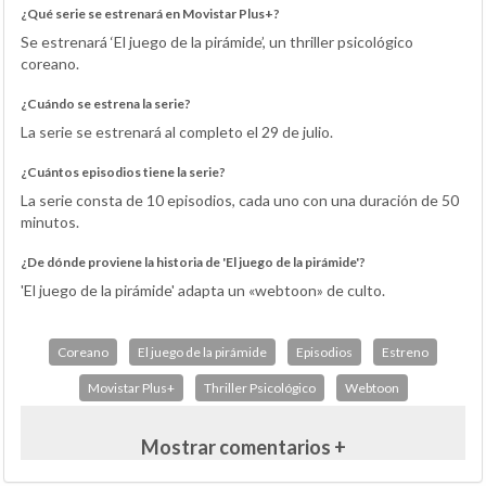
¿Qué serie se estrenará en Movistar Plus+?
Se estrenará ‘El juego de la pirámide’, un thriller psicológico
coreano.
¿Cuándo se estrena la serie?
La serie se estrenará al completo el 29 de julio.
¿Cuántos episodios tiene la serie?
La serie consta de 10 episodios, cada uno con una duración de 50
minutos.
¿De dónde proviene la historia de 'El juego de la pirámide'?
'El juego de la pirámide' adapta un «webtoon» de culto.
Coreano
El juego de la pirámide
Episodios
Estreno
Movistar Plus+
Thriller Psicológico
Webtoon
Mostrar comentarios +