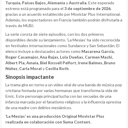
Turquía, Países Bajos, Alemania
y
Australia
. Este esperado
estreno está programado para el
3 de septiembre de 2026
,
gracias a un acuerdo establecido por Movistar Plus International.
Además, los espectadores en Francia también podrán disfrutarla a
través de MUBI.
La serie consta de siete episodios, con los dos primeros
disponibles desde su lanzamiento. ‘La Mesías’ ha sido reconocida
en festivales internacionales como Sundance y San Sebastián. El
elenco incluye a destacados actores como
Macarena García,
Roger Casamajor, Ana Rujas, Lola Dueñas, Carmen Machi,
Albert Pla, Amaia, Biel Rossell Pelfort, Irene Balmes, Bruno
Núñez, Carla Moral
y
Cecilia Roth
.
Sinopsis impactante
La trama gira en torno a un vídeo viral de una banda de música pop
cristiana formada por varias hermanas que transforma la vida de
Enric. Este personaje principal lucha con las secuelas de una
infancia marcada por el fanatismo religioso y la influencia opresiva
de una madre con delirios mesiánicos.
‘La Mesías’ es una producción Original Movistar Plus
realizada en colaboración con Suma Content.