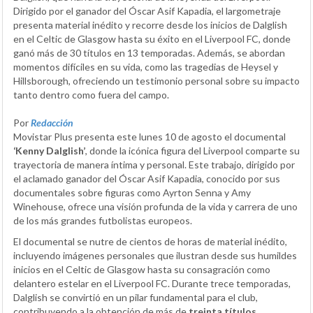
Dirigido por el ganador del Óscar Asif Kapadia, el largometraje
presenta material inédito y recorre desde los inicios de Dalglish
en el Celtic de Glasgow hasta su éxito en el Liverpool FC, donde
ganó más de 30 títulos en 13 temporadas. Además, se abordan
momentos difíciles en su vida, como las tragedias de Heysel y
Hillsborough, ofreciendo un testimonio personal sobre su impacto
tanto dentro como fuera del campo.
Por
Redacción
Movistar Plus presenta este lunes 10 de agosto el documental
‘Kenny Dalglish’
, donde la icónica figura del Liverpool comparte su
trayectoria de manera íntima y personal. Este trabajo, dirigido por
el aclamado ganador del Óscar Asif Kapadia, conocido por sus
documentales sobre figuras como Ayrton Senna y Amy
Winehouse, ofrece una visión profunda de la vida y carrera de uno
de los más grandes futbolistas europeos.
El documental se nutre de cientos de horas de material inédito,
incluyendo imágenes personales que ilustran desde sus humildes
inicios en el Celtic de Glasgow hasta su consagración como
delantero estelar en el Liverpool FC. Durante trece temporadas,
Dalglish se convirtió en un pilar fundamental para el club,
contribuyendo a la obtención de más de
treinta títulos
.