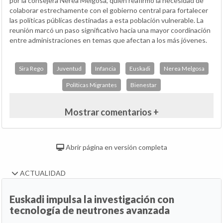
por la consejera Nerea Melgosa, quien reafirmó la necesidad de
colaborar estrechamente con el gobierno central para fortalecer
las políticas públicas destinadas a esta población vulnerable. La
reunión marcó un paso significativo hacia una mayor coordinación
entre administraciones en temas que afectan a los más jóvenes.
Sira Rego
Juventud
Infancia
Euskadi
Nerea Melgosa
Políticas Migrantes
Bienestar
Mostrar comentarios +
Abrir página en versión completa
ACTUALIDAD
Euskadi impulsa la investigación con
tecnología de neutrones avanzada