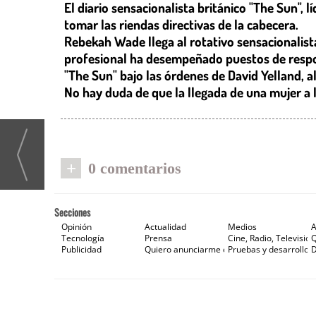
El diario sensacionalista británico "The Sun", 
tomar las riendas directivas de la cabecera.
Rebekah Wade llega al rotativo sensacionalista
profesional ha desempeñado puestos de respon
"The Sun" bajo las órdenes de David Yelland, a
No hay duda de que la llegada de una mujer a l
+
0 comentarios
Secciones
Opinión
Actualidad
Medios
A
Tecnología
Prensa
Cine, Radio, Televisión
Publicidad
Quiero anunciarme en Gaceta de Prensa
Pruebas y desarrollos
D