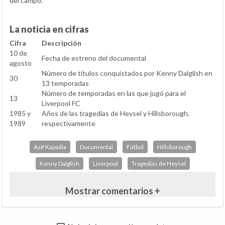
del campo.
La noticia en cifras
Cifra
Descripción
10 de
Fecha de estreno del documental
agosto
Número de títulos conquistados por Kenny Dalglish en
30
13 temporadas
Número de temporadas en las que jugó para el
13
Liverpool FC
1985 y
Años de las tragedias de Heysel y Hillsborough,
1989
respectivamente
Asif Kapadia
Documental
Fútbol
Hillsborough
Kenny Dalglish
Liverpool
Tragedias de Heysel
Mostrar comentarios +