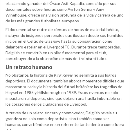
el aclamado ganador del Óscar Asif Kapadia, conocido por sus
documentales sobre figuras como Ayrton Senna y Amy
Winehouse, ofrece una visión profunda de la vida y carrera de uno
de los más grandes futbolistas europeos.
El documental se nutre de cientos de horas de material inédito,
incluyendo imágenes personales que ilustran desde sus humildes
inicios en el Celtic de Glasgow hasta su consagración como
delantero estelar en el Liverpool FC. Durante trece temporadas,
Dalglish se convirtió en un pilar fundamental para el club,
contribuyendo a la obtención de más de
treinta títulos
.
Un retrato humano
No obstante, la historia de
King Kenny
no se limita a sus logros
deportivos. El documental también aborda momentos difíciles que
marcaron su vida y la historia del fútbol británico: las tragedias de
Heysel en 1985 y Hillsborough en 1989. Estos eventos no solo
impactaron al deporte, sino que dejaron una huella imborrable en
los corazones de los ciudadanos de Liverpool.
A través de un relato sincero y conmovedor, Dalglish revela su
grandeza no solo como deportista, sino también como ser
humano, convirtiéndose en un referente tanto dentro como fuera