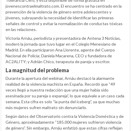
Tolerancia Cero’, y está disponible de forma gratuita en
jovenescontraelmaltrato.com. El encuentro se ha centrado en la
prevención de la violencia de género entre adolescentes y
jóvenes, subrayando la necesidad de identificar las primeras
señales de control y evitar la normalización de conductas tóxicas
en las relaciones.
Victoria Arnáu, periodista y presentadora de Antena 3 Noticias,
moderó la jornada que tuvo lugar en el Colegio Menesiano de
Madrid. En ella participaron Ana Llorente, agente del Cuerpo
Nacional de Policía; Daniela Macarena, CEO y fundadora de
AC2ALITY; y Adrián Chico, terapeuta de pareja y escritor.
La magnitud del problema
Durante la apertura del webinar, Arnáu destacó la alarmante
realidad de la violencia machista en España. Recordó que “49
veces llegó a nuestra redacción que una mujer había sido
asesinada por su pareja o expareja”, lo que equivale a un caso cada
semana. Esta cifra es solo “la punta del iceberg”, ya que muchas
más mujeres sufren maltrato sin denunciarlo.
Según datos del Observatorio contra la Violencia Doméstica y de
Género, aproximadamente “185.000 mujeres sufrieron violencia
de género”. Sin embargo, Arnáu enfatizó que estas cifras reflejan