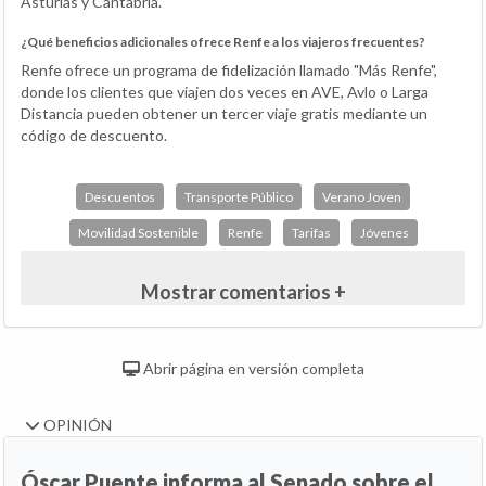
Asturias y Cantabria.
¿Qué beneficios adicionales ofrece Renfe a los viajeros frecuentes?
Renfe ofrece un programa de fidelización llamado "Más Renfe",
donde los clientes que viajen dos veces en AVE, Avlo o Larga
Distancia pueden obtener un tercer viaje gratis mediante un
código de descuento.
Descuentos
Transporte Público
Verano Joven
Movilidad Sostenible
Renfe
Tarifas
Jóvenes
Mostrar comentarios +
Abrir página en versión completa
OPINIÓN
Óscar Puente informa al Senado sobre el