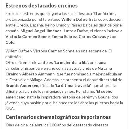
Estrenos destacados en cines
Entre los estrenos que llegan a las salas destaca
‘El anfitrión’
,
protagonizada por el talentoso
Willem Dafoe
. Esta coproducción
entre Grecia, España, Reino Unido y Países Bajos es dirigida por el
español
Miguel Ángel Jiménez
. Junto a Dafoe, el elenco incluye a
Victoria Carmen Sonne
,
Emma Suárez
,
Carlos Cuevas
y
Joe
Cole
.
Willem Dafoe y Victoria Carmen Sonne en una escena de ‘El
anfitrión’.
Otro estreno relevante es
‘La mujer de la fila’
, un drama
carcelario hispanoargentino con las actuaciones de
Natalia
Oreiro
y
Alberto Ammann
, que fue nominado a mejor película en
el Festival de Málaga. Además, se presenta el debut directorial de
Brandt Andersen
, titulado
‘La última travesía’
, que aborda la
difícil situación de los refugiados sirios. Por último,
‘El sueño
americano’
narra la inspiradora historia de Jérémy y Bouna, dos
jóvenes cuya pasión por el baloncesto les abre las puertas hacia la
NBA.
Centenarios cinematográficos importantes
'Días de cine' celebra los 100 años del destacado cineasta