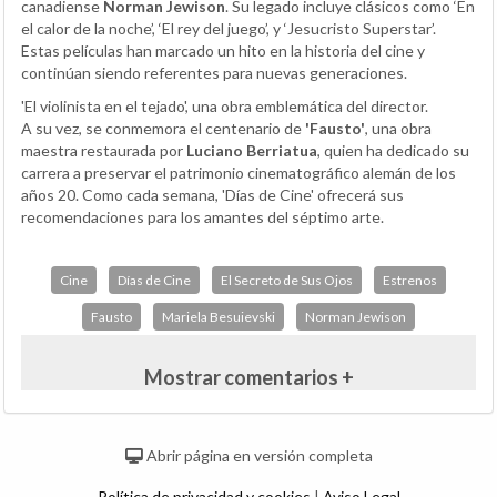
canadiense
Norman Jewison
. Su legado incluye clásicos como ‘En
el calor de la noche’, ‘El rey del juego’, y ‘Jesucristo Superstar’.
Estas películas han marcado un hito en la historia del cine y
continúan siendo referentes para nuevas generaciones.
'El violinista en el tejado', una obra emblemática del director.
A su vez, se conmemora el centenario de
'Fausto'
, una obra
maestra restaurada por
Luciano Berriatua
, quien ha dedicado su
carrera a preservar el patrimonio cinematográfico alemán de los
años 20. Como cada semana, 'Días de Cine' ofrecerá sus
recomendaciones para los amantes del séptimo arte.
Cine
Días de Cine
El Secreto de Sus Ojos
Estrenos
Fausto
Mariela Besuievski
Norman Jewison
Mostrar comentarios +
Abrir página en versión completa
Política de privacidad y cookies
|
Aviso Legal