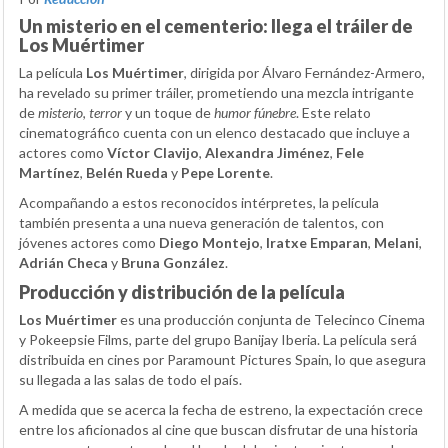
Un misterio en el cementerio: llega el tráiler de
Los Muértimer
La película
Los Muértimer
, dirigida por Álvaro Fernández-Armero,
ha revelado su primer tráiler, prometiendo una mezcla intrigante
de
misterio
,
terror
y un toque de
humor fúnebre
. Este relato
cinematográfico cuenta con un elenco destacado que incluye a
actores como
Víctor Clavijo
,
Alexandra Jiménez
,
Fele
Martínez
,
Belén Rueda
y
Pepe Lorente
.
Acompañando a estos reconocidos intérpretes, la película
también presenta a una nueva generación de talentos, con
jóvenes actores como
Diego Montejo
,
Iratxe Emparan
,
Melani
,
Adrián Checa
y
Bruna González
.
Producción y distribución de la película
Los Muértimer
es una producción conjunta de Telecinco Cinema
y Pokeepsie Films, parte del grupo Banijay Iberia. La película será
distribuida en cines por Paramount Pictures Spain, lo que asegura
su llegada a las salas de todo el país.
A medida que se acerca la fecha de estreno, la expectación crece
entre los aficionados al cine que buscan disfrutar de una historia