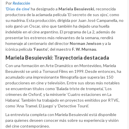
Por
Redacción
‘Días de cine’
ha designado a
Mariela Besuievski
, reconocida
productora de la aclamada película ‘El secreto de sus ojos’, como
su madrina. Esta producción, dirigida por Juan José Campanella, no
solo ganó un Oscar, sino que también ha dejado una huella
indeleble en el cine argentino. El programa de La 2, además de
presentar los estrenos más relevantes de la semana, rendirá
homenaje al centenario del director
Norman Jewison
y a la
icónica película
‘Fausto’
, del maestro
F. W. Murnau
.
Mariela Besuievski: Trayectoria destacada
Con una formación en Arte Dramático en Montevideo, Mariela
Besuievski se unió a Tornasol Films en 1999. Desde entonces, ha
acumulado una impresionante filmografía que supera las 150
producciones en cine y televisión. Entre sus obras más notables
se encuentran títulos como ‘Balada triste de trompeta’, ‘Los
crímenes de Oxford’, y la miniserie ‘Cuatro estaciones en La
Habana’. También ha trabajado en proyectos emitidos por RTVE,
como ‘Ana Tramel. El juego’ y ‘Detective Touré’.
La entrevista completa con Mariela Besuievski está disponible
para quienes deseen conocer más sobre su experiencia y visión
del cine contemporáneo.