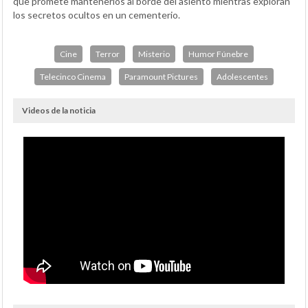
que promete mantenerlos al borde del asiento mientras exploran
los secretos ocultos en un cementerio.
Cine
Terror
Misterio
Humor Fúnebre
Telecinco Cinema
Paramount Pictures
Adolescentes
Videos de la noticia