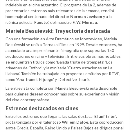
indeleble en el cine argentino. El programa de La 2, además de
presentar los estrenos más relevantes de la semana, rendirá
homenaje al centenario del director
Norman Jewison
y a la
icónica película
‘Fausto’
, del maestro
F. W. Murnau
.
Mariela Besuievski: Trayectoria destacada
Con una formación en Arte Dramático en Montevideo, Mariela
Besuievski se unió a Tornasol Films en 1999. Desde entonces, ha
acumulado una impresionante filmografía que supera las 150
producciones en cine y televisión. Entre sus obras más notables
se encuentran títulos como ‘Balada triste de trompeta’, ‘Los
crímenes de Oxford’, y la miniserie ‘Cuatro estaciones en La
Habana’. También ha trabajado en proyectos emitidos por RTVE,
como ‘Ana Tramel. El juego’ y ‘Detective Touré’.
La entrevista completa con Mariela Besuievski está disponible
para quienes deseen conocer más sobre su experiencia y visión
del cine contemporáneo.
Estrenos destacados en cines
Entre los estrenos que llegan a las salas destaca
‘El anfitrión’
,
protagonizada por el talentoso
Willem Dafoe
. Esta coproducción
entre Grecia, España, Reino Unido y Países Bajos es dirigida por el