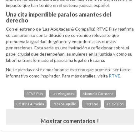
impacto que han tenido en el sistema judicial español.
Una cita imperdible para los amantes del
derecho
Con el estreno de 'Las Abogadas & Compañía', RTVE Play reafirma
su compromiso con la difusión de contenido relevante que
promueva la igualdad de género y empodere a las nuevas
generaciones. Esta serie es una invitación a reflexionar sobre el
papel crucial que desempeñan las mujeres en la justicia y cómo su
labor ha transformado el panorama legal en España.
No te pierdas este emocionante estreno que promete ser tanto
informativo como inspirador. Para más detalles, visita
RTVE
.
RTVE Play
Las Abogadas
Manuela Carmena
Cristina Almeida
Paca Sauquillo
Estreno
Televisión
Mostrar comentarios +