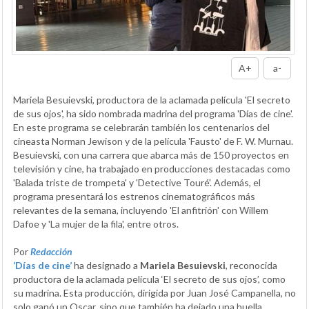
A+
a-
Mariela Besuievski, productora de la aclamada película 'El secreto
de sus ojos', ha sido nombrada madrina del programa 'Días de cine'.
En este programa se celebrarán también los centenarios del
cineasta Norman Jewison y de la película 'Fausto' de F. W. Murnau.
Besuievski, con una carrera que abarca más de 150 proyectos en
televisión y cine, ha trabajado en producciones destacadas como
'Balada triste de trompeta' y 'Detective Touré'. Además, el
programa presentará los estrenos cinematográficos más
relevantes de la semana, incluyendo 'El anfitrión' con Willem
Dafoe y 'La mujer de la fila', entre otros.
Por
Redacción
‘Días de cine’
ha designado a
Mariela Besuievski
, reconocida
productora de la aclamada película ‘El secreto de sus ojos’, como
su madrina. Esta producción, dirigida por Juan José Campanella, no
solo ganó un Oscar, sino que también ha dejado una huella