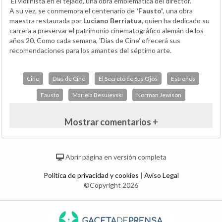
'El violinista en el tejado', una obra emblemática del director.
A su vez, se conmemora el centenario de
'Fausto'
, una obra
maestra restaurada por
Luciano Berriatua
, quien ha dedicado su
carrera a preservar el patrimonio cinematográfico alemán de los
años 20. Como cada semana, 'Días de Cine' ofrecerá sus
recomendaciones para los amantes del séptimo arte.
Cine
Días de Cine
El Secreto de Sus Ojos
Estrenos
Fausto
Mariela Besuievski
Norman Jewison
Mostrar comentarios +
Abrir página en versión completa
Política de privacidad y cookies
|
Aviso Legal
©Copyright 2026