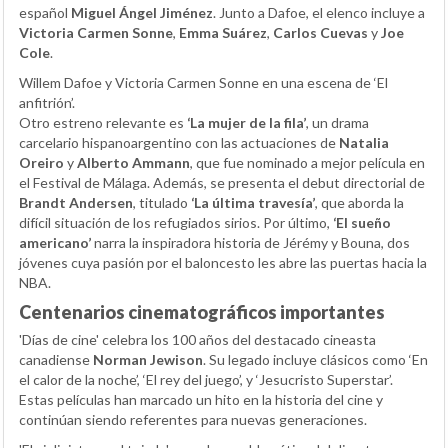
español
Miguel Ángel Jiménez
. Junto a Dafoe, el elenco incluye a
Victoria Carmen Sonne
,
Emma Suárez
,
Carlos Cuevas
y
Joe
Cole
.
Willem Dafoe y Victoria Carmen Sonne en una escena de ‘El
anfitrión’.
Otro estreno relevante es
‘La mujer de la fila’
, un drama
carcelario hispanoargentino con las actuaciones de
Natalia
Oreiro
y
Alberto Ammann
, que fue nominado a mejor película en
el Festival de Málaga. Además, se presenta el debut directorial de
Brandt Andersen
, titulado
‘La última travesía’
, que aborda la
difícil situación de los refugiados sirios. Por último,
‘El sueño
americano’
narra la inspiradora historia de Jérémy y Bouna, dos
jóvenes cuya pasión por el baloncesto les abre las puertas hacia la
NBA.
Centenarios cinematográficos importantes
'Días de cine' celebra los 100 años del destacado cineasta
canadiense
Norman Jewison
. Su legado incluye clásicos como ‘En
el calor de la noche’, ‘El rey del juego’, y ‘Jesucristo Superstar’.
Estas películas han marcado un hito en la historia del cine y
continúan siendo referentes para nuevas generaciones.